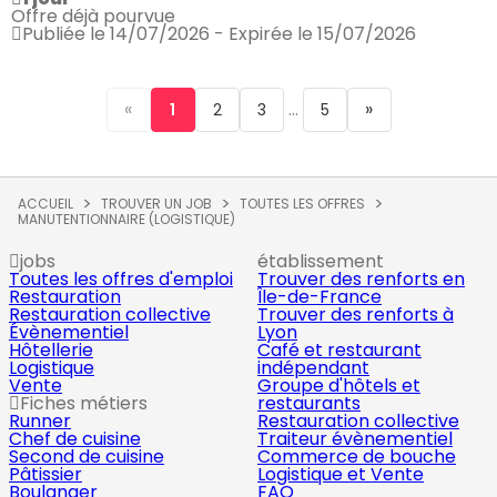
Offre déjà pourvue
Publiée le 14/07/2026 - Expirée le 15/07/2026
«
...
»
1
2
3
5
ACCUEIL
TROUVER UN JOB
TOUTES LES OFFRES
MANUTENTIONNAIRE (LOGISTIQUE)
jobs
établissement
Toutes les offres d'emploi
Trouver des renforts en
Restauration
Île-de-France
Restauration collective
Trouver des renforts à
Évènementiel
Lyon
Hôtellerie
Café et restaurant
Logistique
indépendant
Vente
Groupe d'hôtels et
Fiches métiers
restaurants
Runner
Restauration collective
Chef de cuisine
Traiteur évènementiel
Second de cuisine
Commerce de bouche
Pâtissier
Logistique et Vente
Boulanger
FAQ