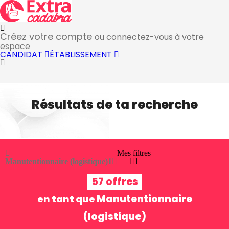
Créez votre compte
ou connectez-vous à votre
espace
CANDIDAT
ÉTABLISSEMENT
Résultats de ta recherche
Mes filtres
Manutentionnaire (logistique)
1
1
57 offres
Manutentionnaire
en tant que
(logistique)