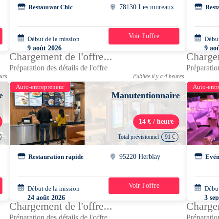
Restaurant Chic
78130 Les mureaux
Rest
Voir l'offre
Début de la mission
1 jour
Début
9 août 2026
9 ao
Chargement de l'offre...
Chargem
15h00 - 18h00
15h0
Préparation des détails de l'offre
Préparation
ours
Publiée il y a 4 heures
Auto-entrepreneur
Auto-entr
e
Manutentionnaire
14 € / heure
Total prévisionnel
91 €
Restauration rapide
95220 Herblay
Evén
Voir l'offre
Début de la mission
1 jour
Début
24 août 2026
3 se
Chargement de l'offre...
Chargem
09h00 - 16h00
07h0
Préparation des détails de l'offre
Préparation