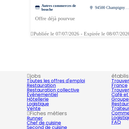
Autres commerces de
94500 Champigny-sur-marn
bouche
Offre déjà pourvue
Publiée le 07/07/2026 - Expirée le 08/07/202
jobs
établi
Toutes les offres d'emploi
Trouver
Restauration
France
Restauration collective
Trouver
Évènementiel
Café et
Hôtellerie
Groupe 
Logistique
Restaur
Vente
Traiteu
Fiches métiers
Commer
Logisti
Runner
FAQ
Chef de cuisine
Second de cuisine