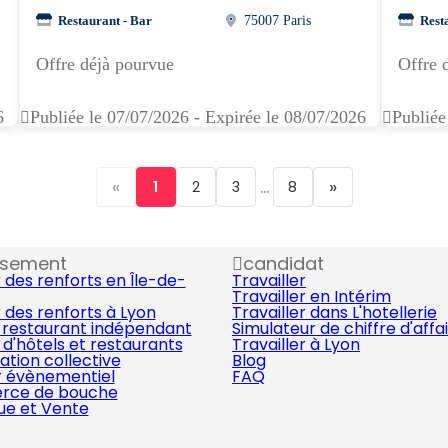
Restaurant - Bar
75007 Paris
Rest
e
Offre déjà pourvue
Offre 
6
Publiée le 07/07/2026 - Expirée le 08/07/2026
Publiée
«
...
»
1
2
3
8
ssement
candidat
 des renforts en Île-de-
Travailler
Travailler en Intérim
 des renforts à Lyon
Travailler dans L'hotellerie
 restaurant indépendant
Simulateur de chiffre d'affa
d'hôtels et restaurants
Travailler à Lyon
ation collective
Blog
r évènementiel
FAQ
ce de bouche
que et Vente