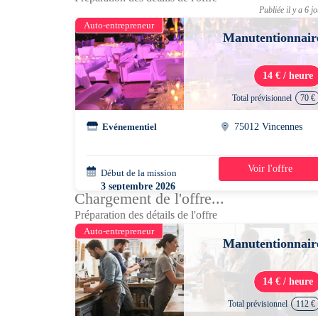
Publiée il y a 6 j
Auto-entrepreneur
Manutentionnair
14 € / heure
Total prévisionnel
70 €
Evénementiel
75012 Vincennes
Voir l'offre
Début de la mission
1 jour
3 septembre 2026
Chargement de l'offre...
21h00 - 02h00
Préparation des détails de l'offre
Auto-entrepreneur
Manutentionnair
14 € / heure
Total prévisionnel
112 €