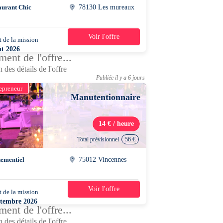
aurant Chic
78130 Les mureaux
Voir l'offre
 de la mission
1 jour
ût 2026
ent de l'offre...
0 - 18h00
 des détails de l'offre
Publiée il y a 6 jours
epreneur
Manutentionnaire
14 € / heure
Total prévisionnel
56 €
ementiel
75012 Vincennes
Voir l'offre
 de la mission
1 jour
ptembre 2026
ent de l'offre...
0 - 11h00
 des détails de l'offre