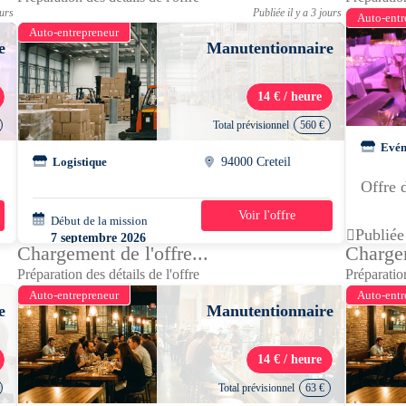
ours
Publiée il y a 3 jours
Auto-entr
Auto-entrepreneur
e
Manutentionnaire
14 € / heure
Total prévisionnel
560 €
Evén
Logistique
94000 Creteil
Offre 
Voir l'offre
Début de la mission
5 jours
Publiée
7 septembre 2026
Chargement de l'offre...
Chargem
04h00 - 12h00
Préparation des détails de l'offre
Préparation
Auto-entrepreneur
Auto-entr
e
Manutentionnaire
14 € / heure
Total prévisionnel
63 €