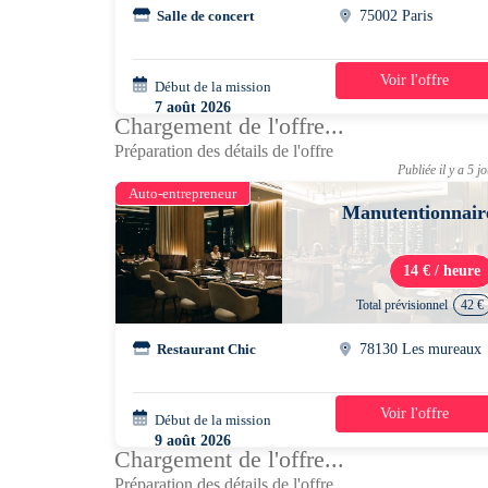
Salle de concert
75002 Paris
Voir l'offre
Début de la mission
1 jour
7 août 2026
Chargement de l'offre...
10h00 - 13h00
Préparation des détails de l'offre
Publiée il y a 5 j
Auto-entrepreneur
Manutentionnair
14 € / heure
Total prévisionnel
42 €
Restaurant Chic
78130 Les mureaux
Voir l'offre
Début de la mission
1 jour
9 août 2026
Chargement de l'offre...
15h00 - 18h00
Préparation des détails de l'offre