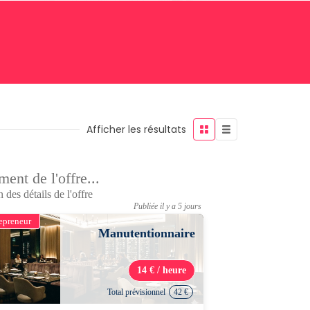
Afficher les résultats
ent de l'offre...
 des détails de l'offre
Publiée il y a 5 jours
epreneur
Manutentionnaire
14 € / heure
Total prévisionnel
42 €