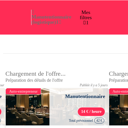
Mes
Manutentionnaire
filtres
(logistique)
1
1
Chargement de l'offre...
Chargem
Préparation des détails de l'offre
Préparation
jour
Publiée il y a 5 jours
Auto-entrepreneur
Auto-entr
e
Manutentionnaire
14 € / heure
Total prévisionnel
42 €