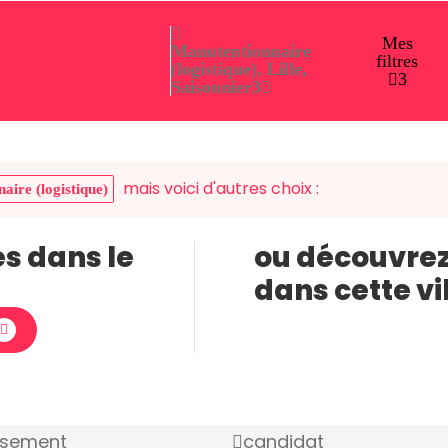
Mes
Manutentionnaire
filtres
(logistique), Lille,
3
Saisonnier
3
mais voici d'autres choix :
aire (logistique)
es dans le
ou découvrez
dans cette vi
ssement
candidat