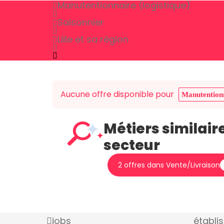
Manutentionnaire (logistique)
Saisonnier
Lille et sa région
Aucune offre disponible pour
Manutentionn
Métiers similair
secteur
2 offres dans Vente/Livraison
jobs
établi