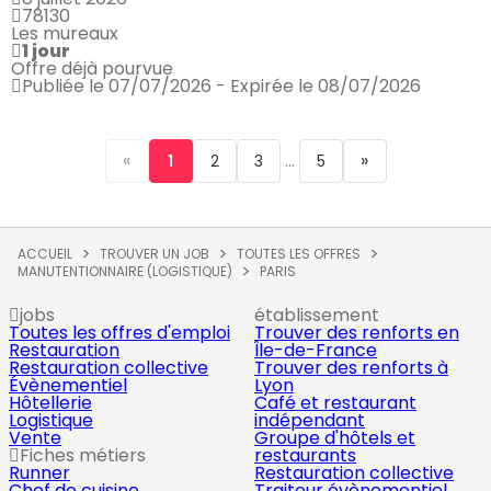
78130
Les mureaux
1 jour
Offre déjà pourvue
Publiée le 07/07/2026 - Expirée le 08/07/2026
«
...
»
1
2
3
5
ACCUEIL
TROUVER UN JOB
TOUTES LES OFFRES
MANUTENTIONNAIRE (LOGISTIQUE)
PARIS
jobs
établissement
Toutes les offres d'emploi
Trouver des renforts en
Restauration
Île-de-France
Restauration collective
Trouver des renforts à
Évènementiel
Lyon
Hôtellerie
Café et restaurant
Logistique
indépendant
Vente
Groupe d'hôtels et
Fiches métiers
restaurants
Runner
Restauration collective
Chef de cuisine
Traiteur évènementiel