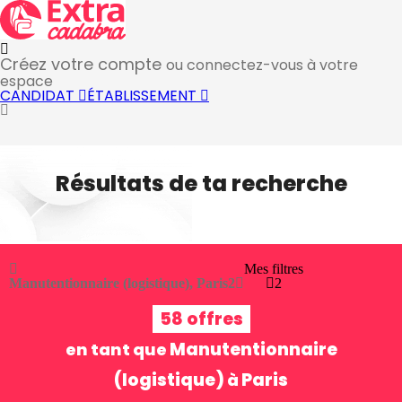
Créez votre compte
ou connectez-vous à votre
espace
CANDIDAT
ÉTABLISSEMENT
Résultats de ta recherche
Mes filtres
Manutentionnaire (logistique), Paris
2
2
58 offres
Manutentionnaire
en tant que
(logistique)
Paris
à