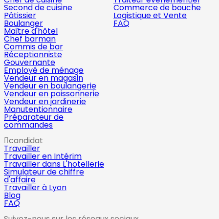
Second de cuisine
Commerce de bouche
Pâtissier
Logistique et Vente
Boulanger
FAQ
Maître d'hôtel
Chef barman
Commis de bar
Réceptionniste
Gouvernante
Employé de ménage
Vendeur en magasin
Vendeur en boulangerie
Vendeur en poissonnerie
Vendeur en jardinerie
Manutentionnaire
Préparateur de
commandes
candidat
Travailler
Travailler en Intérim
Travailler dans L'hotellerie
Simulateur de chiffre
d'affaire
Travailler à Lyon
Blog
FAQ
Suivez-nous sur les réseaux sociaux