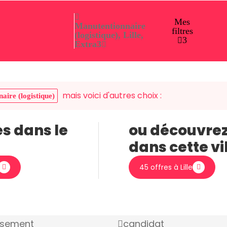
Mes
Manutentionnaire
filtres
(logistique), Lille,
3
Extra
3
mais voici d'autres choix :
aire (logistique)
es dans le
ou découvrez
dans cette vi
45 offres à Lille
ssement
candidat