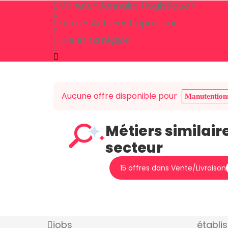
Manutentionnaire (logistique)
Extra - Auto-entrepreneur
Lille et sa région
Aucune offre disponible pour
Manutentionn
Métiers similair
secteur
15 offres dans Vente/Livraison
jobs
établi