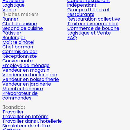
Hôtellerie
Café et restaurant
Logistique
indépendant
Vente
Groupe d'hôtels et
Fiches métiers
restaurants
Runner
Restauration collective
Chef de cuisine
Traiteur évènementiel
Second de cuisine
Commerce de bouche
Pâtissier
Logistique et Vente
Boulanger
FAQ
Maître d'hôtel
Chef barman
Commis de bar
Réceptionniste
Gouvernante
Employé de ménage
Vendeur en magasin
Vendeur en boulangerie
Vendeur en poissonnerie
Vendeur en jardinerie
Manutentionnaire
Préparateur de
commandes
candidat
Travailler
Travailler en Intérim
Travailler dans L'hotellerie
Simulateur de chiffre