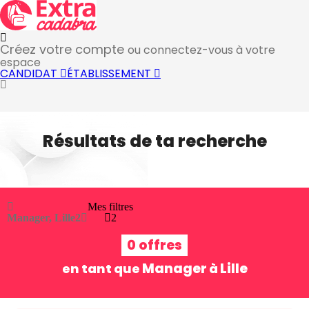
Créez votre compte
ou connectez-vous à votre
espace
CANDIDAT
ÉTABLISSEMENT
Résultats de ta recherche
Mes filtres
Manager, Lille
2
2
0 offres
Manager
Lille
en tant que
à