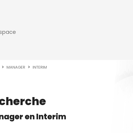
espace
MANAGER
INTERIM
echerche
nager
en
Interim