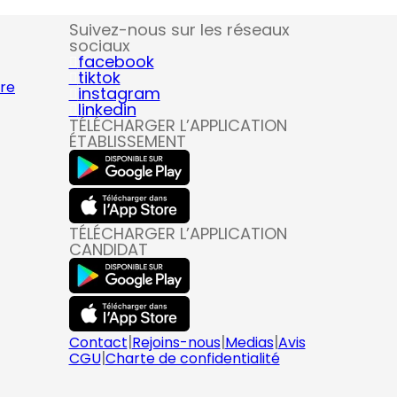
Suivez-nous sur les réseaux
sociaux
facebook
tiktok
ire
instagram
linkedin
TÉLÉCHARGER L’APPLICATION
ÉTABLISSEMENT
TÉLÉCHARGER L’APPLICATION
CANDIDAT
|
|
|
Contact
Rejoins-nous
Medias
Avis
|
CGU
Charte de confidentialité