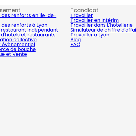
ssement
candidat
 des renforts en Île-de-
Travailler
Travailler en Intérim
 des renforts à Lyon
Travailler dans L'hotellerie
 restaurant indépendant
Simulateur de chiffre d'affa
d'hôtels et restaurants
Travailler à Lyon
ation collective
Blog
r évènementiel
FAQ
ce de bouche
que et Vente