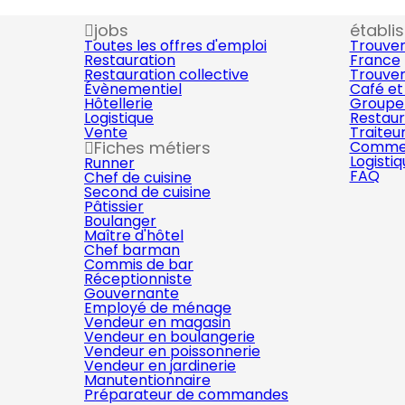
jobs
établi
Toutes les offres d'emploi
Trouver
Restauration
France
Restauration collective
Trouver
Évènementiel
Café et
Hôtellerie
Groupe 
Logistique
Restaur
Vente
Traiteu
Fiches métiers
Commer
Logisti
Runner
FAQ
Chef de cuisine
Second de cuisine
Pâtissier
Boulanger
Maître d'hôtel
Chef barman
Commis de bar
Réceptionniste
Gouvernante
Employé de ménage
Vendeur en magasin
Vendeur en boulangerie
Vendeur en poissonnerie
Vendeur en jardinerie
Manutentionnaire
Préparateur de commandes