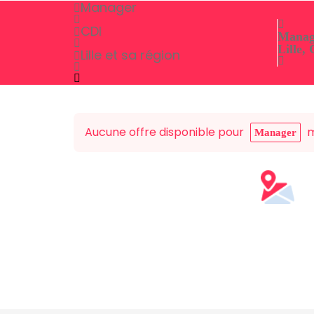
Manager
CDI
Manag
Lille,
Lille et sa région
Aucune offre disponible pour
m
Manager