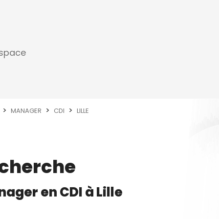
espace
MANAGER
CDI
LILLE
echerche
nager
en
CDI
à
Lille