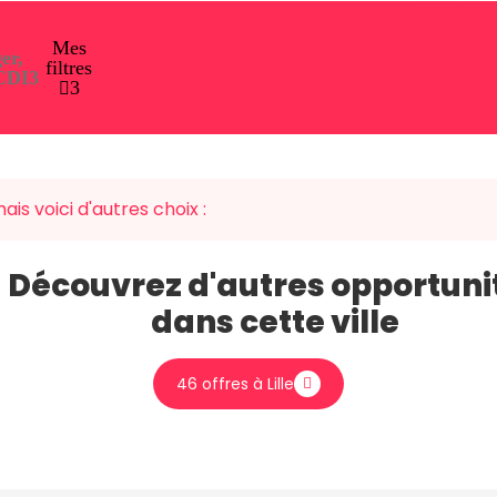
Mes
er,
filtres
 CDI
3
3
ais voici d'autres choix :
Découvrez d'autres opportuni
dans cette ville
46 offres à Lille