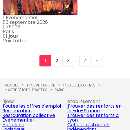
Maître d'hôtel traiteur
TH indicatif incluant IFM et ICP
19.97 € / heure
Evénementiel
3 septembre 2026
75008
Paris
1 jour
Voir l'offre
«
...
»
1
2
3
7
ACCUEIL
TROUVER UN JOB
TOUTES LES OFFRES
MAÎTRE D'HÔTEL TRAITEUR
PARIS
jobs
établissement
Toutes les offres d'emploi
Trouver des renforts en
Restauration
Île-de-France
Restauration collective
Trouver des renforts à
Évènementiel
Lyon
Hôtellerie
Café et restaurant
Logistique
indépendant