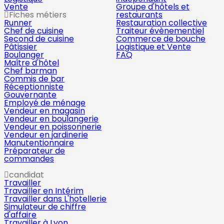
Vente
Groupe d'hôtels et
Fiches métiers
restaurants
Runner
Restauration collective
Chef de cuisine
Traiteur évènementiel
Second de cuisine
Commerce de bouche
Pâtissier
Logistique et Vente
Boulanger
FAQ
Maître d'hôtel
Chef barman
Commis de bar
Réceptionniste
Gouvernante
Employé de ménage
Vendeur en magasin
Vendeur en boulangerie
Vendeur en poissonnerie
Vendeur en jardinerie
Manutentionnaire
Préparateur de
commandes
candidat
Travailler
Travailler en Intérim
Travailler dans L'hotellerie
Simulateur de chiffre
d'affaire
Travailler à Lyon