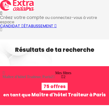
Créez votre compte
ou connectez-vous à votre
espace
CANDIDAT
ÉTABLISSEMENT
Résultats de ta recherche
Mes filtres
Maître d'hôtel Traiteur, Paris
2
2
75 offres
Maître d'hôtel Traiteur
Paris
en tant que
à