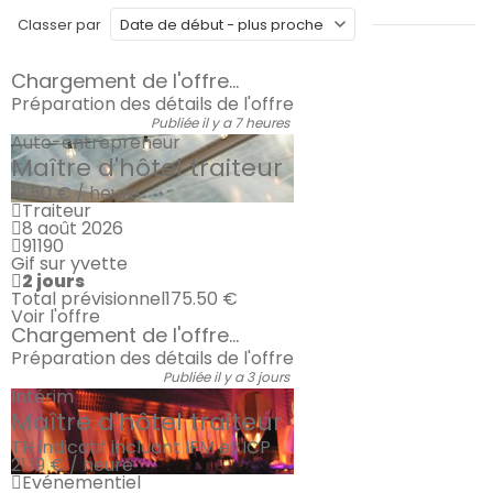
Classer par
Chargement de l'offre...
Préparation des détails de l'offre
Publiée il y a 7 heures
Auto-entrepreneur
Maître d'hôtel traiteur
19.50 € / heure
Traiteur
8 août 2026
91190
Gif sur yvette
2 jours
Total prévisionnel
175.50 €
Voir l'offre
Chargement de l'offre...
Préparation des détails de l'offre
Publiée il y a 3 jours
Intérim
Maître d'hôtel traiteur
TH indicatif incluant IFM et ICP
21.19 € / heure
Evénementiel