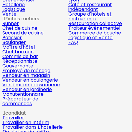
Hôtellerie
Café et restaurant
Logistique
indépendant
Vente
Groupe d'hôtels et
Fiches métiers
restaurants
Runner
Restauration collective
Chef de cuisine
Traiteur évènementiel
Second de cuisine
Commerce de bouche
Pâtissier
Logistique et Vente
Boulanger
FAQ
Maître d'hôtel
Chef barman
Commis de bar
Réceptionniste
Gouvernante
Employé de ménage
Vendeur en magasin
Vendeur en boulangerie
Vendeur en poissonnerie
Vendeur en jardinerie
Manutentionnaire
Préparateur de
commandes
candidat
Travailler
Travailler en Intérim
Travailler dans L'hotellerie
Simulateur de chiffre