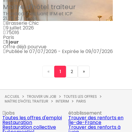
Intérim
Maître d'hôtel traiteur
TH indicatif incluant IFM et ICP
21.78 € / heure
Brasserie Chic
9 juillet 2026
75016
Paris
1 jour
Offre déjà pourvue
Publiée le 07/07/2026 - Expirée le 09/07/2026
«
»
1
2
ACCUEIL
TROUVER UN JOB
TOUTES LES OFFRES
MAÎTRE D'HÔTEL TRAITEUR
INTERIM
PARIS
jobs
établissement
Toutes les offres d'emploi
Trouver des renforts en
Restauration
Île-de-France
Restauration collective
Trouver des renforts à
Évènementiel
Lyon