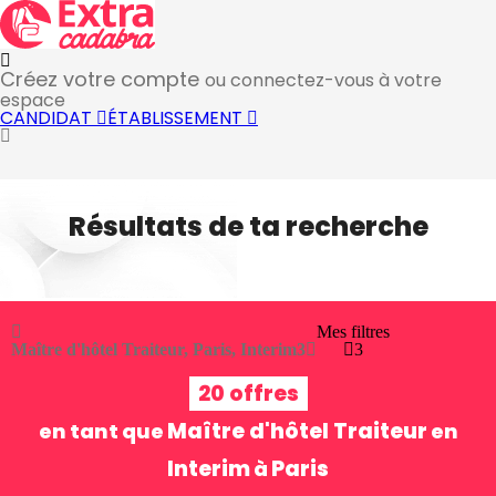
Créez votre compte
ou connectez-vous à votre
espace
CANDIDAT
ÉTABLISSEMENT
Résultats de ta recherche
Mes filtres
Maître d'hôtel Traiteur, Paris, Interim
3
3
20 offres
Maître d'hôtel Traiteur
en tant que
en
Interim
Paris
à