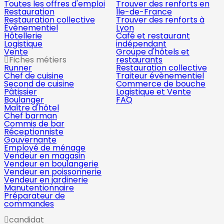
Toutes les offres d'emploi
Trouver des renforts en
Restauration
Île-de-France
Restauration collective
Trouver des renforts à
Évènementiel
Lyon
Hôtellerie
Café et restaurant
Logistique
indépendant
Vente
Groupe d'hôtels et
Fiches métiers
restaurants
Runner
Restauration collective
Chef de cuisine
Traiteur évènementiel
Second de cuisine
Commerce de bouche
Pâtissier
Logistique et Vente
Boulanger
FAQ
Maître d'hôtel
Chef barman
Commis de bar
Réceptionniste
Gouvernante
Employé de ménage
Vendeur en magasin
Vendeur en boulangerie
Vendeur en poissonnerie
Vendeur en jardinerie
Manutentionnaire
Préparateur de
commandes
candidat