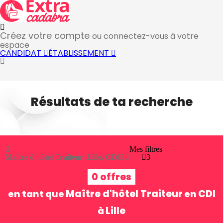
Créez votre compte
ou connectez-vous à votre
espace
CANDIDAT
ÉTABLISSEMENT
Résultats de ta recherche
Mes filtres
Maître d'hôtel Traiteur, Lille, CDI
3
3
0 offres
Maître d'hôtel Traiteur
CDI
en tant que
en
Lille
à