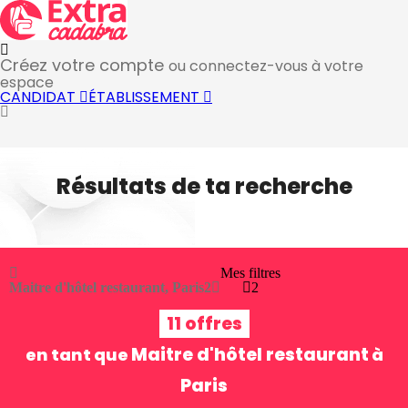
Créez votre compte
ou connectez-vous à votre
espace
CANDIDAT
ÉTABLISSEMENT
Résultats de ta recherche
Mes filtres
Maitre d'hôtel restaurant, Paris
2
2
11 offres
Maitre d'hôtel restaurant
en tant que
à
Paris