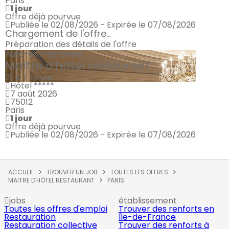
Paris
1 jour
Offre déjà pourvue
Publiée le 02/08/2026 - Expirée le 07/08/2026
Chargement de l'offre...
Préparation des détails de l'offre
Auto-entrepreneur
Maître d'hôtel restaurant
21 € / heure
Hôtel *****
7 août 2026
75012
Paris
1 jour
Offre déjà pourvue
Publiée le 02/08/2026 - Expirée le 07/08/2026
ACCUEIL
TROUVER UN JOB
TOUTES LES OFFRES
MAITRE D'HÔTEL RESTAURANT
PARIS
jobs
établissement
Toutes les offres d'emploi
Trouver des renforts en
Restauration
Île-de-France
Restauration collective
Trouver des renforts à