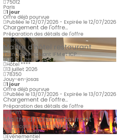
75012
Paris
1 jour
Offre déjà pourvue
Publiée le 12/07/2026 - Expirée le 12/07/2026
Chargement de l'offre...
Préparation des détails de l'offre
Intérim
Maître d'hôtel restaurant
TH indicatif incluant IFM et ICP
18.15 € / heure
Hôtel ****
13 juillet 2026
78350
Jouy-en-josas
1 jour
Offre déjà pourvue
Publiée le 13/07/2026 - Expirée le 13/07/2026
Chargement de l'offre...
Préparation des détails de l'offre
Intérim
Maître d'hôtel restaurant
TH indicatif incluant IFM et ICP
23.21 € / heure
Evénementiel