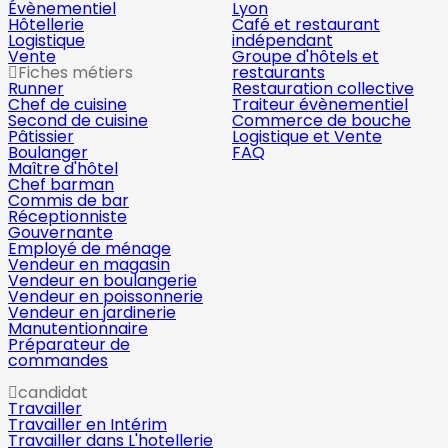
Évènementiel
Lyon
Hôtellerie
Café et restaurant
Logistique
indépendant
Vente
Groupe d'hôtels et
Fiches métiers
restaurants
Runner
Restauration collective
Chef de cuisine
Traiteur évènementiel
Second de cuisine
Commerce de bouche
Pâtissier
Logistique et Vente
Boulanger
FAQ
Maître d'hôtel
Chef barman
Commis de bar
Réceptionniste
Gouvernante
Employé de ménage
Vendeur en magasin
Vendeur en boulangerie
Vendeur en poissonnerie
Vendeur en jardinerie
Manutentionnaire
Préparateur de
commandes
candidat
Travailler
Travailler en Intérim
Travailler dans L'hotellerie