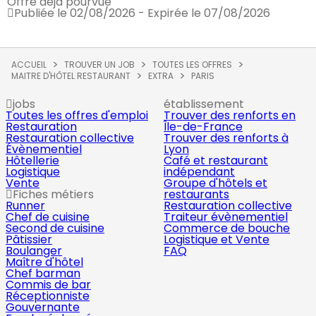
Offre déjà pourvue
Publiée le 02/08/2026 - Expirée le 07/08/2026
ACCUEIL
TROUVER UN JOB
TOUTES LES OFFRES
MAITRE D'HÔTEL RESTAURANT
EXTRA
PARIS
jobs
établissement
Toutes les offres d'emploi
Trouver des renforts en
Restauration
Île-de-France
Restauration collective
Trouver des renforts à
Évènementiel
Lyon
Hôtellerie
Café et restaurant
Logistique
indépendant
Vente
Groupe d'hôtels et
Fiches métiers
restaurants
Runner
Restauration collective
Chef de cuisine
Traiteur évènementiel
Second de cuisine
Commerce de bouche
Pâtissier
Logistique et Vente
Boulanger
FAQ
Maître d'hôtel
Chef barman
Commis de bar
Réceptionniste
Gouvernante