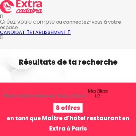
Créez votre compte
ou connectez-vous à votre
espace
CANDIDAT
ÉTABLISSEMENT
Résultats de ta recherche
Mes filtres
Maitre d'hôtel restaurant, Paris, Extra
3
3
8 offres
Maitre d'hôtel restaurant
en tant que
en
Extra
Paris
à