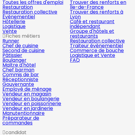
Toutes les offres d'emploi
Trouver des renforts en
Restauration
Île-de-France
Restauration collective
Trouver des renforts à
Évènementiel
Lyon
Hôtellerie
Café et restaurant
Logistique
indépendant
Vente
Groupe d'hôtels et
Fiches métiers
restaurants
Runner
Restauration collective
Chef de cuisine
Traiteur évènementiel
Second de cuisine
Commerce de bouche
Pâtissier
Logistique et Vente
Boulanger
FAQ
Maître d'hôtel
Chef barman
Commis de bar
Réceptionniste
Gouvernante
Employé de ménage
Vendeur en magasin
Vendeur en boulangerie
Vendeur en poissonnerie
Vendeur en jardinerie
Manutentionnaire
Préparateur de
commandes
candidat