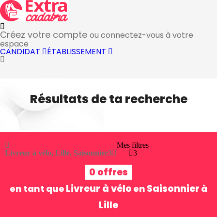
Créez votre compte
ou connectez-vous à votre
espace
CANDIDAT
ÉTABLISSEMENT
Résultats de ta recherche
Mes filtres
Livreur à vélo, Lille, Saisonnier
3
3
0 offres
Livreur à vélo
Saisonnier
en tant que
en
à
Lille