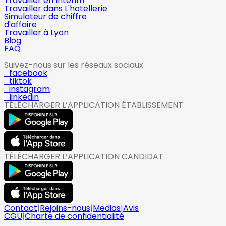
Travailler en Intérim
Travailler dans L'hotellerie
Simulateur de chiffre
d'affaire
Travailler à Lyon
Blog
FAQ
Suivez-nous sur les réseaux sociaux
facebook
tiktok
instagram
linkedin
TÉLÉCHARGER L’APPLICATION ÉTABLISSEMENT
TÉLÉCHARGER L’APPLICATION CANDIDAT
Contact
|
Rejoins-nous
|
Medias
|
Avis
CGU
|
Charte de confidentialité