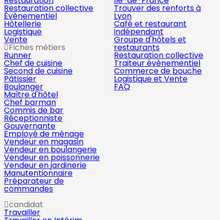
Restauration
Île-de-France
Restauration collective
Trouver des renforts à
Évènementiel
Lyon
Hôtellerie
Café et restaurant
Logistique
indépendant
Vente
Groupe d'hôtels et
Fiches métiers
restaurants
Runner
Restauration collective
Chef de cuisine
Traiteur évènementiel
Second de cuisine
Commerce de bouche
Pâtissier
Logistique et Vente
Boulanger
FAQ
Maître d'hôtel
Chef barman
Commis de bar
Réceptionniste
Gouvernante
Employé de ménage
Vendeur en magasin
Vendeur en boulangerie
Vendeur en poissonnerie
Vendeur en jardinerie
Manutentionnaire
Préparateur de
commandes
candidat
Travailler