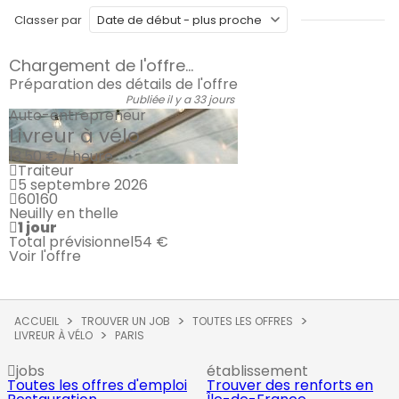
Classer par
Chargement de l'offre...
Préparation des détails de l'offre
Publiée il y a 33 jours
Auto-entrepreneur
Livreur à vélo
13.50 € / heure
Traiteur
5 septembre 2026
60160
Neuilly en thelle
1 jour
Total prévisionnel
54 €
Voir l'offre
ACCUEIL
TROUVER UN JOB
TOUTES LES OFFRES
LIVREUR À VÉLO
PARIS
jobs
établissement
Toutes les offres d'emploi
Trouver des renforts en