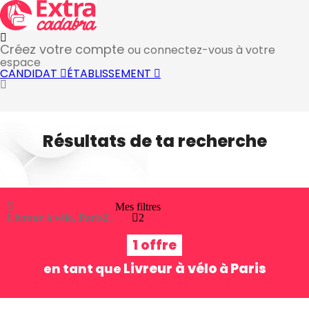
Créez votre compte
ou connectez-vous à votre
espace
CANDIDAT
ÉTABLISSEMENT
Résultats de ta recherche
Mes filtres
Livreur à vélo, Paris
2
2
1 offre
Livreur à vélo
Paris
en tant que
à