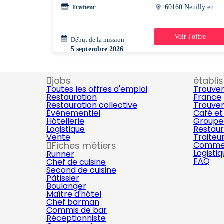
Traiteur
60160 Neuilly en thelle
Voir l'offre
Début de la mission
1 jour
5 septembre 2026
10h00 - 14h00
jobs
établi
Toutes les offres d'emploi
Trouver
Restauration
France
Restauration collective
Trouver
Évènementiel
Café et
Hôtellerie
Groupe 
Logistique
Restaur
Vente
Traiteu
Fiches métiers
Commer
Logisti
Runner
FAQ
Chef de cuisine
Second de cuisine
Pâtissier
Boulanger
Maître d'hôtel
Chef barman
Commis de bar
Réceptionniste