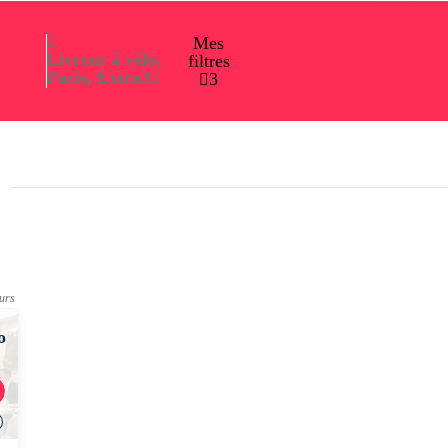
Mes
Livreur à vélo,
filtres
Paris, Extra
3
3
ours
o