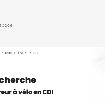
espace
LIVREUR À VÉLO
CDI
echerche
reur à vélo
en
CDI