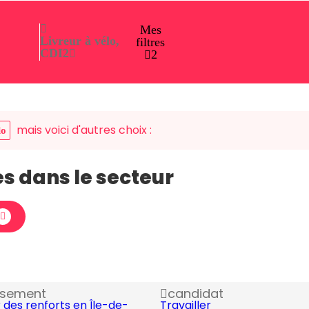
Mes
Livreur à vélo,
filtres
CDI
2
2
mais voici d'autres choix :
lo
es dans le secteur
ssement
candidat
 des renforts en Île-de-
Travailler