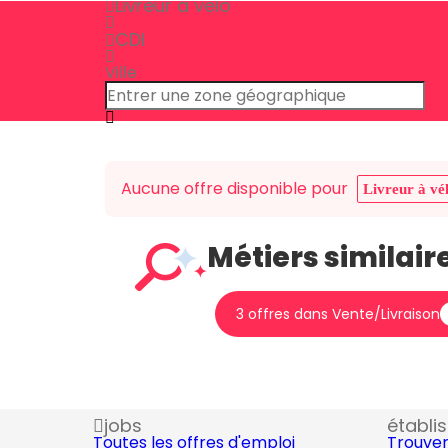
Livreur à vélo
CDI
Ville
Aucune offre disponible pour
Livreur à vé
Métiers similair
3 offres dans Vente/Livraison
jobs
établi
Toutes les offres d'emploi
Trouver