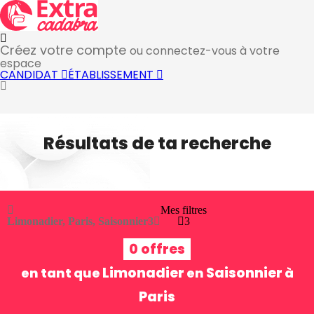
Créez votre compte
ou connectez-vous à votre
espace
CANDIDAT
ÉTABLISSEMENT
Résultats de ta recherche
Mes filtres
Limonadier, Paris, Saisonnier
3
3
0 offres
Limonadier
Saisonnier
en tant que
en
à
Paris