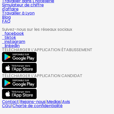
Travailler dans L'hotellerie
Simulateur de chiffre
d'affaire
Travailler à Lyon
Blog
FAQ
Suivez-nous sur les réseaux sociaux
facebook
tiktok
instagram
linkedin
TÉLÉCHARGER L’APPLICATION ÉTABLISSEMENT
TÉLÉCHARGER L’APPLICATION CANDIDAT
Contact
|
Rejoins-nous
|
Medias
|
Avis
CGU
|
Charte de confidentialité