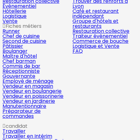
Restauration collective
Trouver des renforts à
Évènementiel
Lyon
Hôtellerie
Café et restaurant
Logistique
indépendant
Vente
Groupe d'hôtels et
Fiches métiers
restaurants
Runner
Restauration collective
Chef de cuisine
Traiteur évènementiel
Second de cuisine
Commerce de bouche
Pâtissier
Logistique et Vente
Boulanger
FAQ
Maître d'hôtel
Chef barman
Commis de bar
Réceptionniste
Gouvernante
Employé de ménage
Vendeur en magasin
Vendeur en boulangerie
Vendeur en poissonnerie
Vendeur en jardinerie
Manutentionnaire
Préparateur de
commandes
candidat
Travailler
Travailler en Intérim