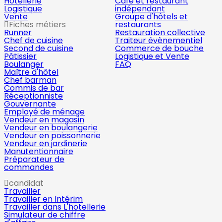
Hôtellerie
Café et restaurant
Logistique
indépendant
Vente
Groupe d'hôtels et
Fiches métiers
restaurants
Runner
Restauration collective
Chef de cuisine
Traiteur évènementiel
Second de cuisine
Commerce de bouche
Pâtissier
Logistique et Vente
Boulanger
FAQ
Maître d'hôtel
Chef barman
Commis de bar
Réceptionniste
Gouvernante
Employé de ménage
Vendeur en magasin
Vendeur en boulangerie
Vendeur en poissonnerie
Vendeur en jardinerie
Manutentionnaire
Préparateur de
commandes
candidat
Travailler
Travailler en Intérim
Travailler dans L'hotellerie
Simulateur de chiffre