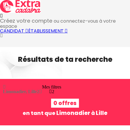
Créez votre compte
ou connectez-vous à votre
espace
CANDIDAT
ÉTABLISSEMENT
Résultats de ta recherche
Mes filtres
Limonadier, Lille
2
2
0 offres
Limonadier
Lille
en tant que
à