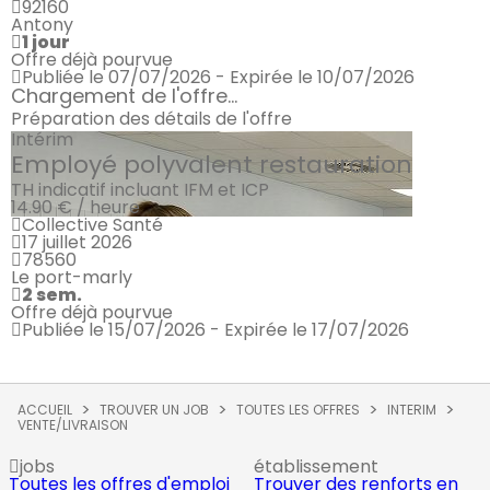
92160
Antony
1 jour
Offre déjà pourvue
Publiée le 07/07/2026 - Expirée le 10/07/2026
Chargement de l'offre...
Préparation des détails de l'offre
Intérim
Employé polyvalent restauration
TH indicatif incluant IFM et ICP
14.90 € / heure
Collective Santé
17 juillet 2026
78560
Le port-marly
2 sem.
Offre déjà pourvue
Publiée le 15/07/2026 - Expirée le 17/07/2026
ACCUEIL
TROUVER UN JOB
TOUTES LES OFFRES
INTERIM
VENTE/LIVRAISON
jobs
établissement
Toutes les offres d'emploi
Trouver des renforts en