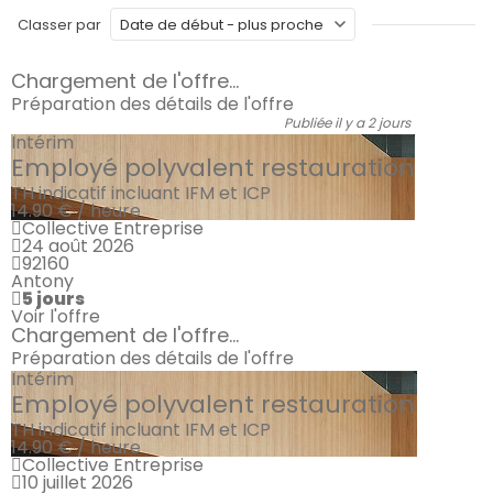
Classer par
Chargement de l'offre...
Préparation des détails de l'offre
Publiée il y a 2 jours
Intérim
Employé polyvalent restauration
TH indicatif incluant IFM et ICP
14.90 € / heure
Collective Entreprise
24 août 2026
92160
Antony
5 jours
Voir l'offre
Chargement de l'offre...
Préparation des détails de l'offre
Intérim
Employé polyvalent restauration
TH indicatif incluant IFM et ICP
14.90 € / heure
Collective Entreprise
10 juillet 2026