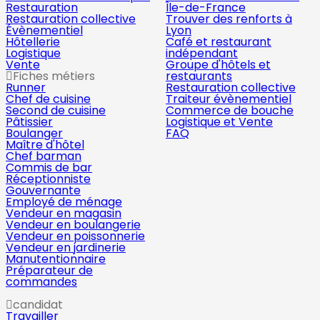
Restauration
Île-de-France
Restauration collective
Trouver des renforts à
Évènementiel
Lyon
Hôtellerie
Café et restaurant
Logistique
indépendant
Vente
Groupe d'hôtels et
Fiches métiers
restaurants
Runner
Restauration collective
Chef de cuisine
Traiteur évènementiel
Second de cuisine
Commerce de bouche
Pâtissier
Logistique et Vente
Boulanger
FAQ
Maître d'hôtel
Chef barman
Commis de bar
Réceptionniste
Gouvernante
Employé de ménage
Vendeur en magasin
Vendeur en boulangerie
Vendeur en poissonnerie
Vendeur en jardinerie
Manutentionnaire
Préparateur de
commandes
candidat
Travailler