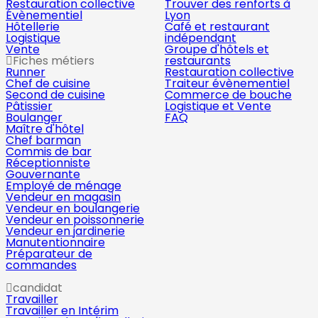
Restauration collective
Trouver des renforts à
Évènementiel
Lyon
Hôtellerie
Café et restaurant
Logistique
indépendant
Vente
Groupe d'hôtels et
Fiches métiers
restaurants
Runner
Restauration collective
Chef de cuisine
Traiteur évènementiel
Second de cuisine
Commerce de bouche
Pâtissier
Logistique et Vente
Boulanger
FAQ
Maître d'hôtel
Chef barman
Commis de bar
Réceptionniste
Gouvernante
Employé de ménage
Vendeur en magasin
Vendeur en boulangerie
Vendeur en poissonnerie
Vendeur en jardinerie
Manutentionnaire
Préparateur de
commandes
candidat
Travailler
Travailler en Intérim