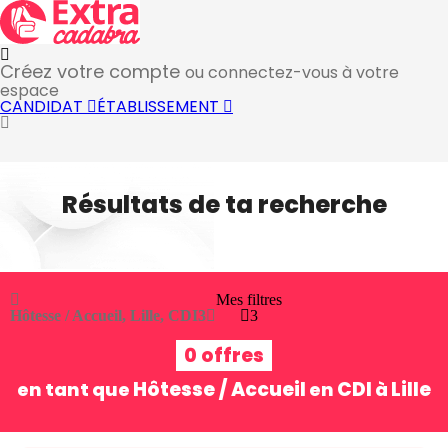
Créez votre compte
ou connectez-vous à votre
espace
CANDIDAT
ÉTABLISSEMENT
Résultats de ta recherche
Mes filtres
Hôtesse / Accueil, Lille, CDI
3
3
0 offres
Hôtesse / Accueil
CDI
Lille
en tant que
en
à