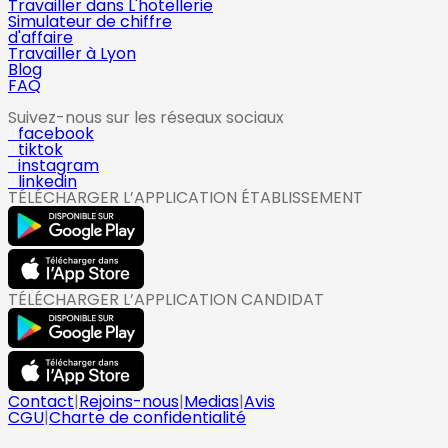
Travailler dans L'hotellerie
Simulateur de chiffre
d'affaire
Travailler à Lyon
Blog
FAQ
Suivez-nous sur les réseaux sociaux
facebook
tiktok
instagram
linkedin
TÉLÉCHARGER L’APPLICATION ÉTABLISSEMENT
TÉLÉCHARGER L’APPLICATION CANDIDAT
Contact
|
Rejoins-nous
|
Medias
|
Avis
CGU
|
Charte de confidentialité