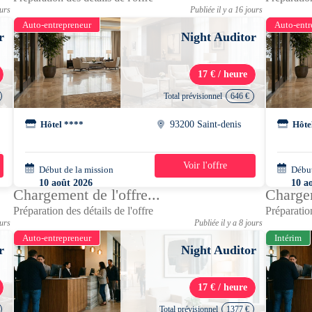
ours
Publiée il y a 16 jours
Auto-entrepreneur
Auto-entr
r
Night Auditor
17 € / heure
Total prévisionnel
646 €
Hôtel ****
93200 Saint-denis
Hôte
Voir l'offre
Début de la mission
4 jours
Début
10 août 2026
10 a
Chargement de l'offre...
Chargem
22h00 - 08h00
22h0
Préparation des détails de l'offre
Préparation
ours
Publiée il y a 8 jours
Auto-entrepreneur
Intérim
r
Night Auditor
17 € / heure
Total prévisionnel
1377 €