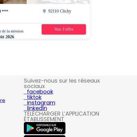
l ***
92110 Clichy
Voir l'offre
 de la mission
1 jour
oût 2026
0 - 15h30
Suivez-nous sur les réseaux
sociaux
facebook
tiktok
ire
instagram
linkedin
TÉLÉCHARGER L’APPLICATION
ÉTABLISSEMENT