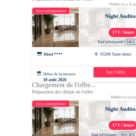
Publiée il y a 11 j
Auto-entrepreneur
Night Audito
17 € / heure
Total prévisionnel
646 €
Hôtel ****
93200 Saint-denis
Voir l'offre
Début de la mission
4 jours
10 août 2026
Chargement de l'offre...
22h00 - 08h00
Préparation des détails de l'offre
Publiée il y a 6 j
Auto-entrepreneur
Night Audito
17 € / heure
Total prévisionnel
1011.50 €