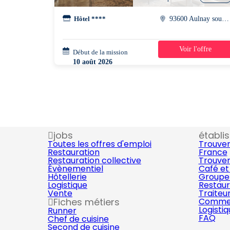
Hôtel ****
93600 Aulnay sous bois
Voir l'offre
Début de la mission
1 semaine
10 août 2026
22h45 - 07h15
jobs
établi
Toutes les offres d'emploi
Trouver
Restauration
France
Restauration collective
Trouver
Évènementiel
Café et
Hôtellerie
Groupe 
Logistique
Restaur
Vente
Traiteu
Fiches métiers
Commer
Logisti
Runner
FAQ
Chef de cuisine
Second de cuisine