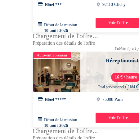
Hôtel ***
92110 Clichy
Voir l'offre
Début de la mission
1 jour
10 août 2026
Chargement de l'offre...
07h00 - 15h30
Préparation des détails de l'offre
Publiée il y a 1 
Auto-entrepreneur
Réceptionnist
16 € / heure
Total prévisionnel
2184 €
Hôtel *****
75008 Paris
Voir l'offre
Début de la mission
1 mois
10 août 2026
Chargement de l'offre...
14h00 - 22h00
Préparation des détails de l'offre