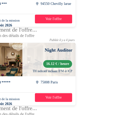
l ***
94550 Chevilly larue
Voir l'offre
 de la mission
1 jour
oût 2026
ent de l'offre...
0 - 16h00
 des détails de l'offre
Publiée il y a 4 jours
Night Auditor
16.12 € / heure
TH indicatif incluant IFM et ICP
l *****
75008 Paris
Voir l'offre
 de la mission
1 jour
oût 2026
ent de l'offre...
0 - 07h00
 des détails de l'offre