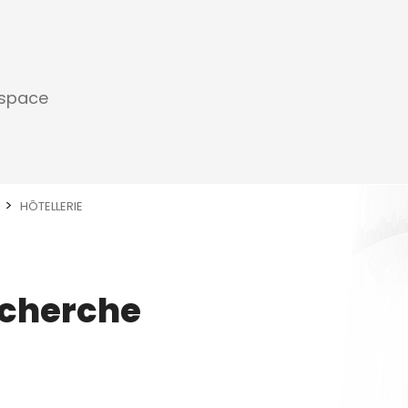
espace
HÔTELLERIE
echerche