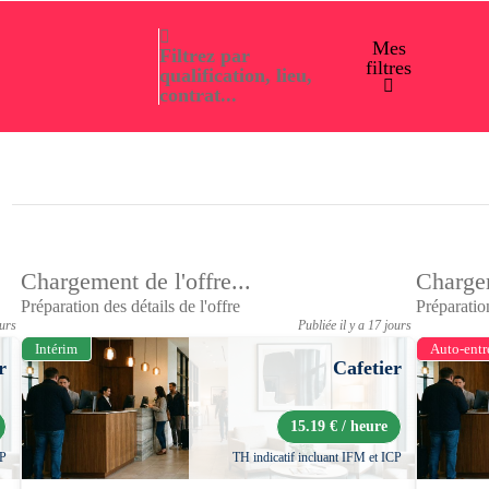
Mes
Filtrez par
filtres
qualification, lieu,
contrat...
Chargement de l'offre...
Chargem
Préparation des détails de l'offre
Préparation
ours
Publiée il y a 17 jours
Intérim
Auto-entr
r
Cafetier
15.19 € / heure
CP
TH indicatif incluant IFM et ICP