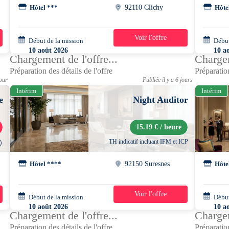
Hôtel ***
92110 Clichy
Hôte
Voir l'offre
Début de la mission
1 jour
Début
10 août 2026
10 a
Chargement de l'offre...
Chargem
07h00 - 15h30
09h0
Préparation des détails de l'offre
Préparation
jour
Publiée il y a 6 jours
Intérim
Intérim
e
Night Auditor
15.19 € / heure
TH indicatif incluant IFM et ICP
Hôtel ****
92150 Suresnes
Hôte
Voir l'offre
Début de la mission
1 semaine
Début
10 août 2026
10 a
Chargement de l'offre...
Chargem
19h00 - 07h00
21h0
Préparation des détails de l'offre
Préparation