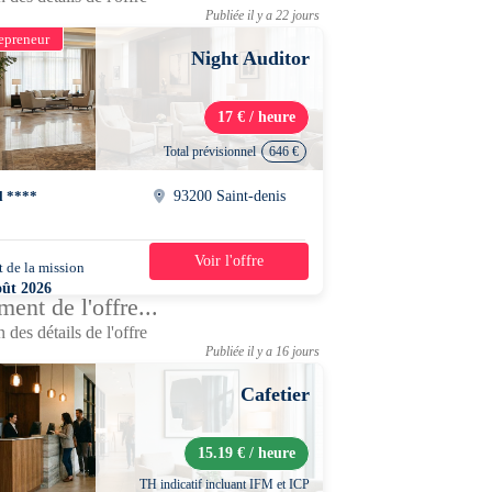
Publiée il y a 22 jours
epreneur
Night Auditor
17 € / heure
Total prévisionnel
646 €
l ****
93200 Saint-denis
Voir l'offre
 de la mission
4 jours
oût 2026
ent de l'offre...
0 - 08h00
 des détails de l'offre
Publiée il y a 16 jours
Cafetier
15.19 € / heure
TH indicatif incluant IFM et ICP