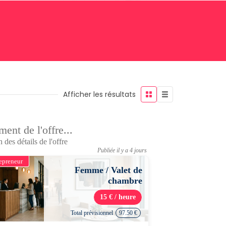
Afficher les résultats
ent de l'offre...
 des détails de l'offre
Publiée il y a 4 jours
epreneur
Femme / Valet de
chambre
15 € / heure
Total prévisionnel
97.50 €