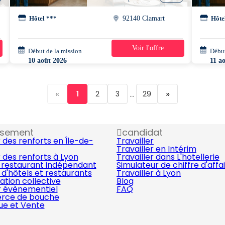
Hôtel ***
92140 Clamart
Hôte
Voir l'offre
Début de la mission
3 semaines
Début
10 août 2026
11 a
23h00 - 08h00
07h0
«
...
»
1
2
3
29
ssement
candidat
 des renforts en Île-de-
Travailler
Travailler en Intérim
 des renforts à Lyon
Travailler dans L'hotellerie
 restaurant indépendant
Simulateur de chiffre d'affa
d'hôtels et restaurants
Travailler à Lyon
ation collective
Blog
r évènementiel
FAQ
ce de bouche
que et Vente