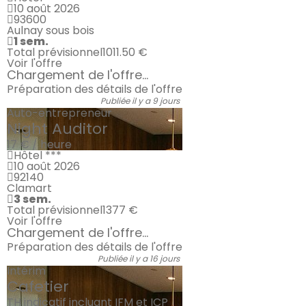
10 août 2026
93600
Aulnay sous bois
1 sem.
Total prévisionnel
1011.50 €
Voir l'offre
Chargement de l'offre...
Préparation des détails de l'offre
Publiée il y a 9 jours
Auto-entrepreneur
Night Auditor
17 € / heure
Hôtel ***
10 août 2026
92140
Clamart
3 sem.
Total prévisionnel
1377 €
Voir l'offre
Chargement de l'offre...
Préparation des détails de l'offre
Publiée il y a 16 jours
Intérim
Cafetier
TH indicatif incluant IFM et ICP