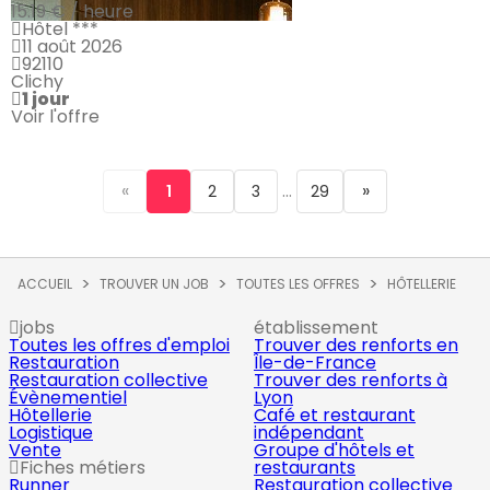
15.19 € / heure
Hôtel ***
11 août 2026
92110
Clichy
1 jour
Voir l'offre
«
...
»
1
2
3
29
ACCUEIL
TROUVER UN JOB
TOUTES LES OFFRES
HÔTELLERIE
jobs
établissement
Toutes les offres d'emploi
Trouver des renforts en
Restauration
Île-de-France
Restauration collective
Trouver des renforts à
Évènementiel
Lyon
Hôtellerie
Café et restaurant
Logistique
indépendant
Vente
Groupe d'hôtels et
Fiches métiers
restaurants
Runner
Restauration collective