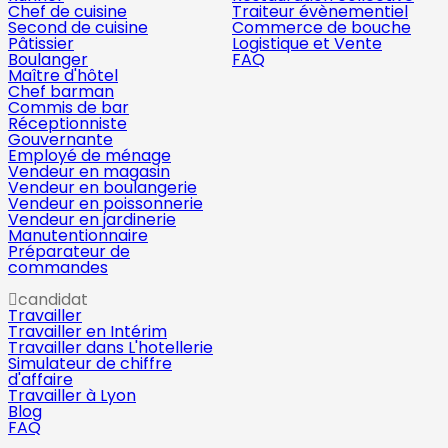
Chef de cuisine
Traiteur évènementiel
Second de cuisine
Commerce de bouche
Pâtissier
Logistique et Vente
Boulanger
FAQ
Maître d'hôtel
Chef barman
Commis de bar
Réceptionniste
Gouvernante
Employé de ménage
Vendeur en magasin
Vendeur en boulangerie
Vendeur en poissonnerie
Vendeur en jardinerie
Manutentionnaire
Préparateur de
commandes
candidat
Travailler
Travailler en Intérim
Travailler dans L'hotellerie
Simulateur de chiffre
d'affaire
Travailler à Lyon
Blog
FAQ