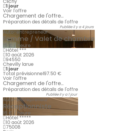
Clichy
1 jour
Voir l'offre
Chargement de l'offre...
Préparation des détails de l'offre
Publiée il y a 4 jours
Auto-entrepreneur
Femme / Valet de chambre
15 € / heure
Hôtel ***
10 août 2026
94550
Chevilly larue
1 jour
Total prévisionnel
97.50 €
Voir l'offre
Chargement de l'offre...
Préparation des détails de l'offre
Publiée il y a 1 jour
Auto-entrepreneur
Réceptionniste
16 € / heure
Hôtel *****
10 août 2026
75008