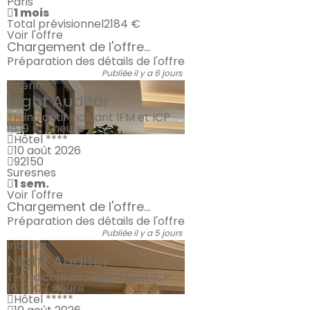
Paris
1 mois
Total prévisionnel
2184 €
Voir l'offre
Chargement de l'offre...
Préparation des détails de l'offre
Publiée il y a 6 jours
Intérim
Night Auditor
TH indicatif incluant IFM et ICP
15.19 € / heure
Hôtel ****
10 août 2026
92150
Suresnes
1 sem.
Voir l'offre
Chargement de l'offre...
Préparation des détails de l'offre
Publiée il y a 5 jours
Intérim
Night Auditor
TH indicatif incluant IFM et ICP
16.12 € / heure
Hôtel *****