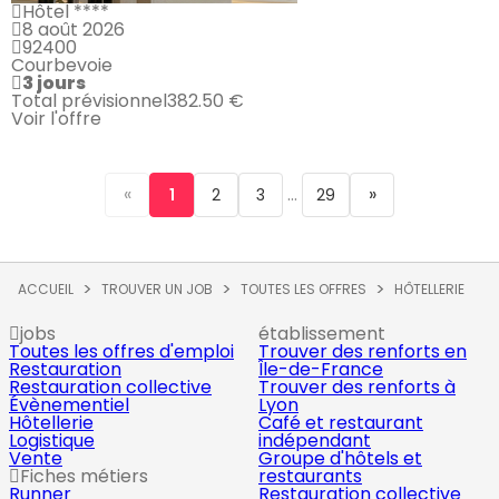
Hôtel ****
8 août 2026
92400
Courbevoie
3 jours
Total prévisionnel
382.50 €
Voir l'offre
«
...
»
1
2
3
29
ACCUEIL
TROUVER UN JOB
TOUTES LES OFFRES
HÔTELLERIE
jobs
établissement
Toutes les offres d'emploi
Trouver des renforts en
Restauration
Île-de-France
Restauration collective
Trouver des renforts à
Évènementiel
Lyon
Hôtellerie
Café et restaurant
Logistique
indépendant
Vente
Groupe d'hôtels et
Fiches métiers
restaurants
Runner
Restauration collective