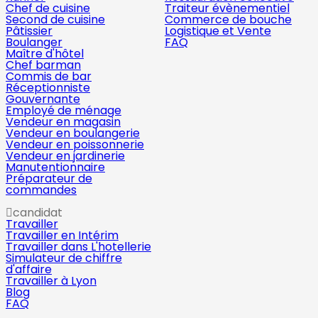
Chef de cuisine
Traiteur évènementiel
Second de cuisine
Commerce de bouche
Pâtissier
Logistique et Vente
Boulanger
FAQ
Maître d'hôtel
Chef barman
Commis de bar
Réceptionniste
Gouvernante
Employé de ménage
Vendeur en magasin
Vendeur en boulangerie
Vendeur en poissonnerie
Vendeur en jardinerie
Manutentionnaire
Préparateur de
commandes
candidat
Travailler
Travailler en Intérim
Travailler dans L'hotellerie
Simulateur de chiffre
d'affaire
Travailler à Lyon
Blog
FAQ