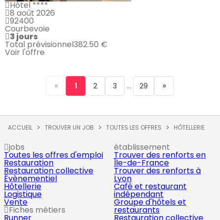
Hôtel ****
8 août 2026
92400
Courbevoie
3 jours
Total prévisionnel
382.50 €
Voir l'offre
«
...
»
1
2
3
29
ACCUEIL
TROUVER UN JOB
TOUTES LES OFFRES
HÔTELLERIE
jobs
établissement
Toutes les offres d'emploi
Trouver des renforts en
Restauration
Île-de-France
Restauration collective
Trouver des renforts à
Évènementiel
Lyon
Hôtellerie
Café et restaurant
Logistique
indépendant
Vente
Groupe d'hôtels et
Fiches métiers
restaurants
Runner
Restauration collective