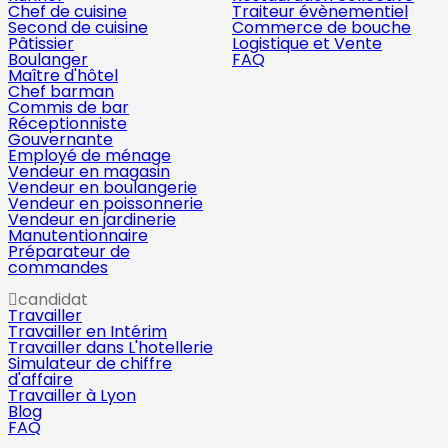
Chef de cuisine
Traiteur évènementiel
Second de cuisine
Commerce de bouche
Pâtissier
Logistique et Vente
Boulanger
FAQ
Maître d'hôtel
Chef barman
Commis de bar
Réceptionniste
Gouvernante
Employé de ménage
Vendeur en magasin
Vendeur en boulangerie
Vendeur en poissonnerie
Vendeur en jardinerie
Manutentionnaire
Préparateur de
commandes
candidat
Travailler
Travailler en Intérim
Travailler dans L'hotellerie
Simulateur de chiffre
d'affaire
Travailler à Lyon
Blog
FAQ