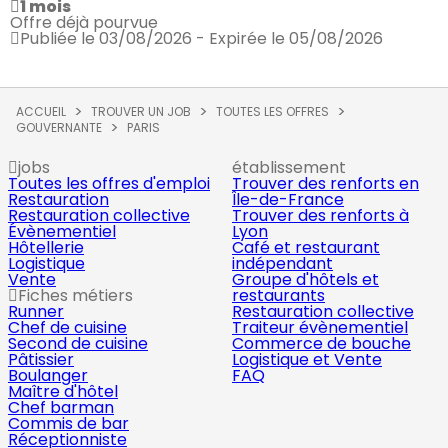
1 mois
Offre déjà pourvue
Publiée le 03/08/2026 - Expirée le 05/08/2026
ACCUEIL
TROUVER UN JOB
TOUTES LES OFFRES
GOUVERNANTE
PARIS
jobs
établissement
Toutes les offres d'emploi
Trouver des renforts en
Restauration
Île-de-France
Restauration collective
Trouver des renforts à
Évènementiel
Lyon
Hôtellerie
Café et restaurant
Logistique
indépendant
Vente
Groupe d'hôtels et
Fiches métiers
restaurants
Runner
Restauration collective
Chef de cuisine
Traiteur évènementiel
Second de cuisine
Commerce de bouche
Pâtissier
Logistique et Vente
Boulanger
FAQ
Maître d'hôtel
Chef barman
Commis de bar
Réceptionniste