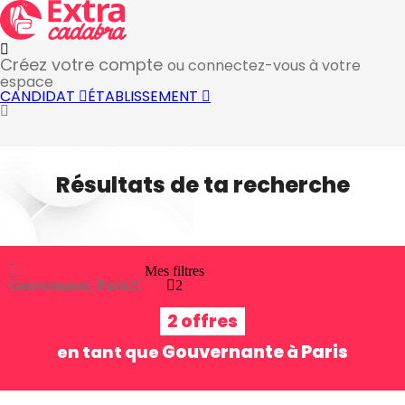
Créez votre compte
ou connectez-vous à votre
espace
CANDIDAT
ÉTABLISSEMENT
Résultats de ta recherche
Mes filtres
Gouvernante, Paris
2
2
2 offres
Gouvernante
Paris
en tant que
à