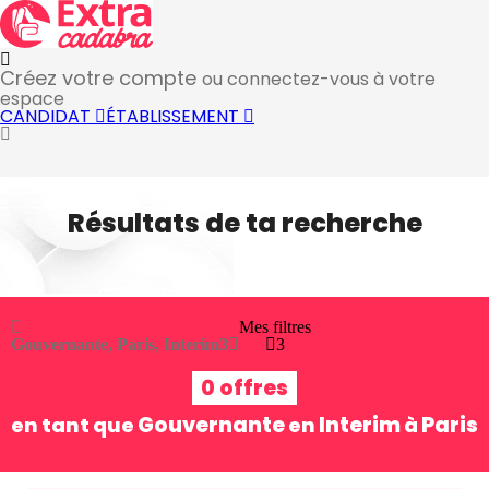
Créez votre compte
ou connectez-vous à votre
espace
CANDIDAT
ÉTABLISSEMENT
Résultats de ta recherche
Mes filtres
Gouvernante, Paris, Interim
3
3
0 offres
Gouvernante
Interim
Paris
en tant que
en
à