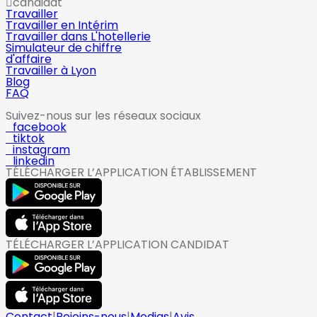
candidat
Travailler
Travailler en Intérim
Travailler dans L'hotellerie
Simulateur de chiffre
d'affaire
Travailler à Lyon
Blog
FAQ
Suivez-nous sur les réseaux sociaux
facebook
tiktok
instagram
linkedin
TÉLÉCHARGER L’APPLICATION ÉTABLISSEMENT
TÉLÉCHARGER L’APPLICATION CANDIDAT
Contact
|
Rejoins-nous
|
Medias
|
Avis