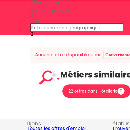
Gouvernante
Extra - Intérim
Ville
Aucune offre disponible pour
Gouvernant
Métiers similair
22 offres dans Hôtellerie
jobs
établi
Toutes les offres d'emploi
Trouver