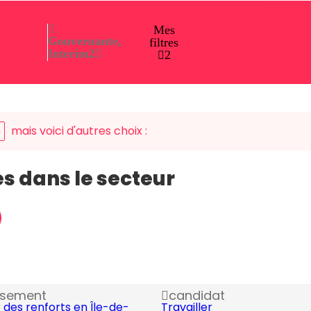
Mes
Gouvernante,
filtres
Interim
2
2
mais voici d'autres choix :
e
es dans le secteur
ssement
candidat
 des renforts en Île-de-
Travailler