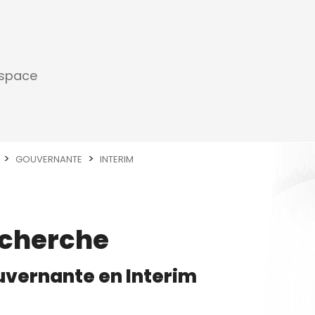
espace
GOUVERNANTE
INTERIM
echerche
uvernante
en
Interim