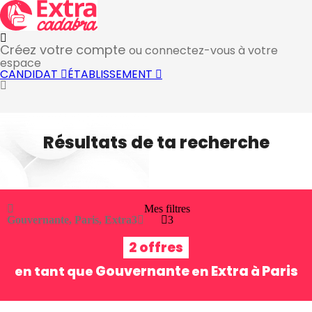
Créez votre compte
ou connectez-vous à votre
espace
CANDIDAT
ÉTABLISSEMENT
Résultats de ta recherche
Mes filtres
Gouvernante, Paris, Extra
3
3
2 offres
Gouvernante
Extra
Paris
en tant que
en
à