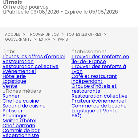
1 mois
Offre déjà pourvue
Publiée le 03/08/2026 - Expirée le 05/08/2026
ACCUEIL
TROUVER UN JOB
TOUTES LES OFFRES
GOUVERNANTE
EXTRA
PARIS
jobs
établissement
Toutes les offres d'emploi
Trouver des renforts en
Restauration
Île-de-France
Restauration collective
Trouver des renforts à
Évènementiel
Lyon
Hôtellerie
Café et restaurant
Logistique
indépendant
Vente
Groupe d'hôtels et
Fiches métiers
restaurants
Runner
Restauration collective
Chef de cuisine
Traiteur évènementiel
Second de cuisine
Commerce de bouche
Pâtissier
Logistique et Vente
Boulanger
FAQ
Maître d'hôtel
Chef barman
Commis de bar
Réceptionniste