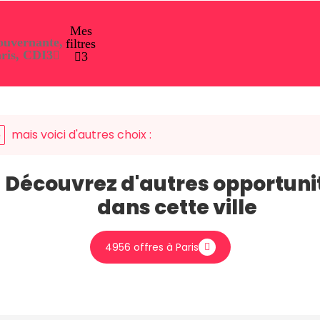
Mes
uvernante,
filtres
ris, CDI
3
3
mais voici d'autres choix :
e
Découvrez d'autres opportuni
dans cette ville
4956 offres à Paris