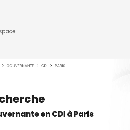
espace
GOUVERNANTE
CDI
PARIS
echerche
uvernante
en
CDI
à
Paris