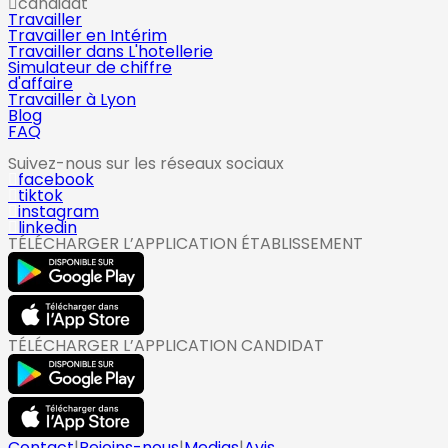
candidat
Travailler
Travailler en Intérim
Travailler dans L'hotellerie
Simulateur de chiffre
d'affaire
Travailler à Lyon
Blog
FAQ
Suivez-nous sur les réseaux sociaux
facebook
tiktok
instagram
linkedin
TÉLÉCHARGER L’APPLICATION ÉTABLISSEMENT
TÉLÉCHARGER L’APPLICATION CANDIDAT
Contact
|
Rejoins-nous
|
Medias
|
Avis