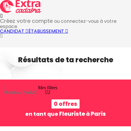
Créez votre compte
ou connectez-vous à votre
espace
CANDIDAT
ÉTABLISSEMENT
Résultats de ta recherche
Mes filtres
Fleuriste, Paris
2
2
0 offres
Fleuriste
Paris
en tant que
à