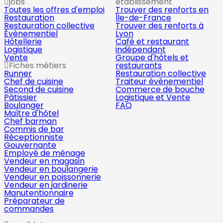
jobs
établissement
Toutes les offres d'emploi
Trouver des renforts en
Restauration
Île-de-France
Restauration collective
Trouver des renforts à
Évènementiel
Lyon
Hôtellerie
Café et restaurant
Logistique
indépendant
Vente
Groupe d'hôtels et
Fiches métiers
restaurants
Runner
Restauration collective
Chef de cuisine
Traiteur évènementiel
Second de cuisine
Commerce de bouche
Pâtissier
Logistique et Vente
Boulanger
FAQ
Maître d'hôtel
Chef barman
Commis de bar
Réceptionniste
Gouvernante
Employé de ménage
Vendeur en magasin
Vendeur en boulangerie
Vendeur en poissonnerie
Vendeur en jardinerie
Manutentionnaire
Préparateur de
commandes