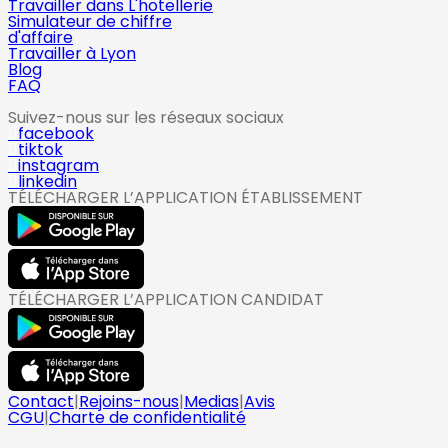
Travailler dans L'hotellerie
Simulateur de chiffre
d'affaire
Travailler à Lyon
Blog
FAQ
Suivez-nous sur les réseaux sociaux
facebook
tiktok
instagram
linkedin
TÉLÉCHARGER L’APPLICATION ÉTABLISSEMENT
TÉLÉCHARGER L’APPLICATION CANDIDAT
Contact
|
Rejoins-nous
|
Medias
|
Avis
CGU
|
Charte de confidentialité