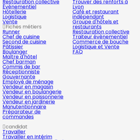
Restauration collective
Trouver des renforts à
Évènementiel
Lyon
Hôtellerie
Café et restaurant
Logistique
indépendant
Vente
Groupe d'hôtels et
Fiches métiers
restaurants
Runner
Restauration collective
Chef de cuisine
Traiteur évènementiel
Second de cuisine
Commerce de bouche
Pâtissier
Logistique et Vente
Boulanger
FAQ
Maître d'hôtel
Chef barman
Commis de bar
Réceptionniste
Gouvernante
Employé de ménage
Vendeur en magasin
Vendeur en boulangerie
Vendeur en poissonnerie
Vendeur en jardinerie
Manutentionnaire
Préparateur de
commandes
candidat
Travailler
Travailler en Intérim