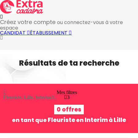
Créez votre compte
ou connectez-vous à votre
espace
CANDIDAT
ÉTABLISSEMENT
Résultats de ta recherche
Mes filtres
Fleuriste, Lille, Interim
3
3
0 offres
Fleuriste
Interim
Lille
en tant que
en
à