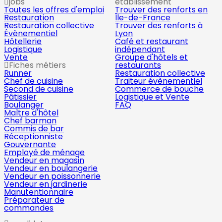
jobs
établissement
Toutes les offres d'emploi
Trouver des renforts en
Restauration
Île-de-France
Restauration collective
Trouver des renforts à
Évènementiel
Lyon
Hôtellerie
Café et restaurant
Logistique
indépendant
Vente
Groupe d'hôtels et
Fiches métiers
restaurants
Runner
Restauration collective
Chef de cuisine
Traiteur évènementiel
Second de cuisine
Commerce de bouche
Pâtissier
Logistique et Vente
Boulanger
FAQ
Maître d'hôtel
Chef barman
Commis de bar
Réceptionniste
Gouvernante
Employé de ménage
Vendeur en magasin
Vendeur en boulangerie
Vendeur en poissonnerie
Vendeur en jardinerie
Manutentionnaire
Préparateur de
commandes