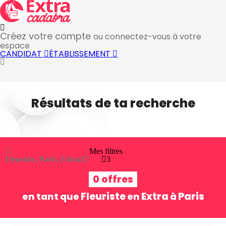
Créez votre compte
ou connectez-vous à votre
espace
CANDIDAT
ÉTABLISSEMENT
Résultats de ta recherche
Mes filtres
Fleuriste, Paris, Extra
3
3
0 offres
Fleuriste
Extra
Paris
en tant que
en
à