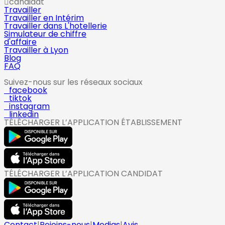
candidat
Travailler
Travailler en Intérim
Travailler dans L'hotellerie
Simulateur de chiffre
d'affaire
Travailler à Lyon
Blog
FAQ
Suivez-nous sur les réseaux sociaux
facebook
tiktok
instagram
linkedin
TÉLÉCHARGER L’APPLICATION ÉTABLISSEMENT
TÉLÉCHARGER L’APPLICATION CANDIDAT
Contact
|
Rejoins-nous
|
Medias
|
Avis