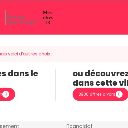
Mes
Fleuriste,
filtres
Paris, Extra
3
3
is voici d'autres choix :
es dans le
ou découvrez
dans cette vi
on
3900 offres à Paris
ssement
candidat