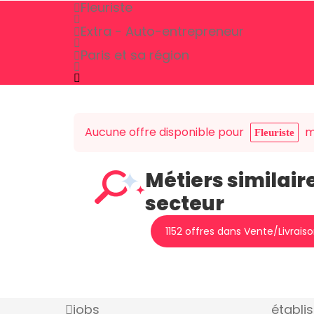
Fleuriste
Extra - Auto-entrepreneur
Paris et sa région
Aucune offre disponible pour
ma
Fleuriste
Métiers similair
secteur
1152 offres dans Vente/Livrais
jobs
établi