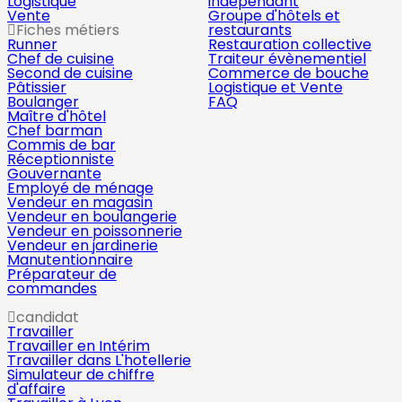
Logistique
indépendant
Vente
Groupe d'hôtels et
Fiches métiers
restaurants
Runner
Restauration collective
Chef de cuisine
Traiteur évènementiel
Second de cuisine
Commerce de bouche
Pâtissier
Logistique et Vente
Boulanger
FAQ
Maître d'hôtel
Chef barman
Commis de bar
Réceptionniste
Gouvernante
Employé de ménage
Vendeur en magasin
Vendeur en boulangerie
Vendeur en poissonnerie
Vendeur en jardinerie
Manutentionnaire
Préparateur de
commandes
candidat
Travailler
Travailler en Intérim
Travailler dans L'hotellerie
Simulateur de chiffre
d'affaire