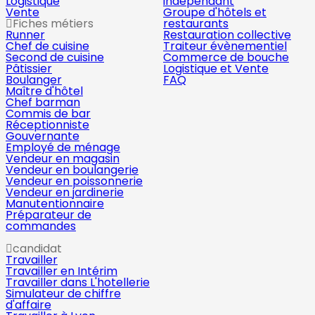
Logistique
indépendant
Vente
Groupe d'hôtels et
Fiches métiers
restaurants
Runner
Restauration collective
Chef de cuisine
Traiteur évènementiel
Second de cuisine
Commerce de bouche
Pâtissier
Logistique et Vente
Boulanger
FAQ
Maître d'hôtel
Chef barman
Commis de bar
Réceptionniste
Gouvernante
Employé de ménage
Vendeur en magasin
Vendeur en boulangerie
Vendeur en poissonnerie
Vendeur en jardinerie
Manutentionnaire
Préparateur de
commandes
candidat
Travailler
Travailler en Intérim
Travailler dans L'hotellerie
Simulateur de chiffre
d'affaire