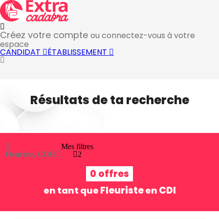
Créez votre compte
ou connectez-vous à votre
espace
CANDIDAT
ÉTABLISSEMENT
Résultats de ta recherche
Mes filtres
Fleuriste, CDI
2
2
0 offres
Fleuriste
CDI
en tant que
en