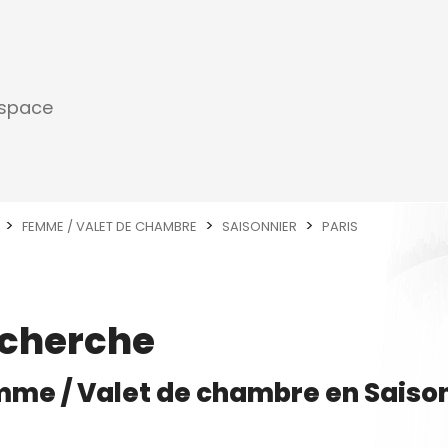
espace
FEMME / VALET DE CHAMBRE
SAISONNIER
PARIS
echerche
me / Valet de chambre
en
Saiso