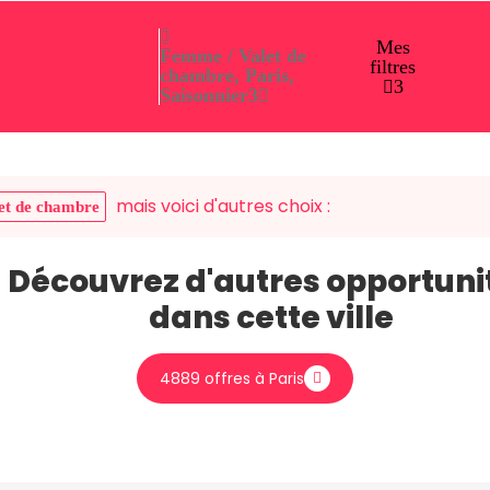
Mes
Femme / Valet de
filtres
chambre, Paris,
3
Saisonnier
3
mais voici d'autres choix :
et de chambre
Découvrez d'autres opportuni
dans cette ville
4889 offres à Paris