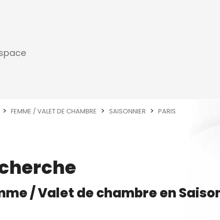
espace
FEMME / VALET DE CHAMBRE
SAISONNIER
PARIS
echerche
me / Valet de chambre
en
Saiso