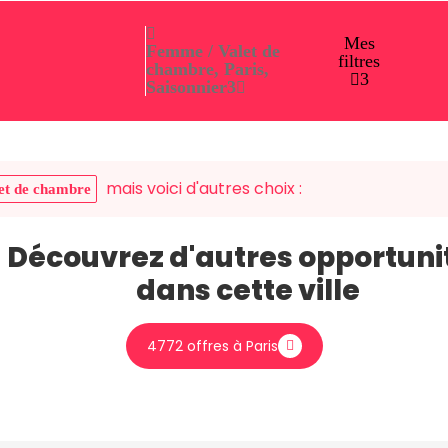
Mes
Femme / Valet de
filtres
chambre, Paris,
3
Saisonnier
3
mais voici d'autres choix :
et de chambre
Découvrez d'autres opportuni
dans cette ville
4772 offres à Paris