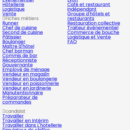
Hôtellerie
Café et restaurant
Logistique
indépendant
Vente
Groupe d'hôtels et
Fiches métiers
restaurants
Runner
Restauration collective
Chef de cuisine
Traiteur évènementiel
Second de cuisine
Commerce de bouche
Pâtissier
Logistique et Vente
Boulanger
FAQ
Maître d'hôtel
Chef barman
Commis de bar
Réceptionniste
Gouvernante
Employé de ménage
Vendeur en magasin
Vendeur en boulangerie
Vendeur en poissonnerie
Vendeur en jardinerie
Manutentionnaire
Préparateur de
commandes
candidat
Travailler
Travailler en Intérim
Travailler dans L'hotellerie
Simulateur de chiffre