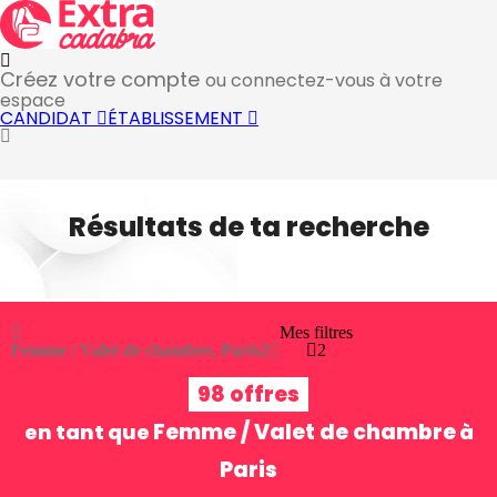
Créez votre compte
ou connectez-vous à votre
espace
CANDIDAT
ÉTABLISSEMENT
Résultats de ta recherche
Mes filtres
Femme / Valet de chambre, Paris
2
2
98 offres
Femme / Valet de chambre
en tant que
à
Paris