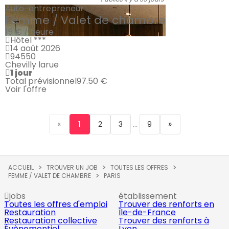
Auto-entrepreneur
Femme / Valet de chambre
15 € / heure
Hôtel ***
14 août 2026
94550
Chevilly larue
1 jour
Total prévisionnel
97.50 €
Voir l'offre
«
...
»
1
2
3
9
ACCUEIL
TROUVER UN JOB
TOUTES LES OFFRES
FEMME / VALET DE CHAMBRE
PARIS
jobs
établissement
Toutes les offres d'emploi
Trouver des renforts en
Restauration
Île-de-France
Restauration collective
Trouver des renforts à
Évènementiel
Lyon