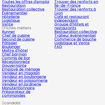
Toutes les offres d'emploi
Trouver des renforts en
Restauration
Île-de-France
Restauration collective
Trouver des renforts à
Évènementiel
Lyon
Hôtellerie
Café et restaurant
Logistique
indépendant
Vente
Groupe d'hôtels et
Fiches métiers
restaurants
Runner
Restauration collective
Chef de cuisine
Traiteur évènementiel
Second de cuisine
Commerce de bouche
Pâtissier
Logistique et Vente
Boulanger
FAQ
Maître d'hôtel
Chef barman
Commis de bar
Réceptionniste
Gouvernante
Employé de ménage
Vendeur en magasin
Vendeur en boulangerie
Vendeur en poissonnerie
Vendeur en jardinerie
Manutentionnaire
Préparateur de
commandes
candidat