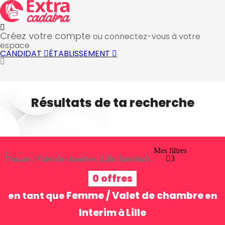
Créez votre compte
ou connectez-vous à votre
espace
CANDIDAT
ÉTABLISSEMENT
Résultats de ta recherche
Mes filtres
Femme / Valet de chambre, Lille, Interim
3
3
0 offres
Femme / Valet de chambre
en tant que
en
Interim
Lille
à