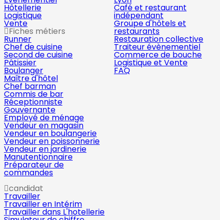
Hôtellerie
Café et restaurant
Logistique
indépendant
Vente
Groupe d'hôtels et
Fiches métiers
restaurants
Runner
Restauration collective
Chef de cuisine
Traiteur évènementiel
Second de cuisine
Commerce de bouche
Pâtissier
Logistique et Vente
Boulanger
FAQ
Maître d'hôtel
Chef barman
Commis de bar
Réceptionniste
Gouvernante
Employé de ménage
Vendeur en magasin
Vendeur en boulangerie
Vendeur en poissonnerie
Vendeur en jardinerie
Manutentionnaire
Préparateur de
commandes
candidat
Travailler
Travailler en Intérim
Travailler dans L'hotellerie
Simulateur de chiffre