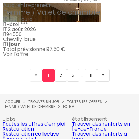
Auto-entrepreneur
Femme / Valet de chambre
15 € / heure
Hôtel ***
12 août 2026
94550
Chevilly larue
1 jour
Total prévisionnel
97.50 €
Voir l'offre
«
...
»
1
2
3
11
ACCUEIL
TROUVER UN JOB
TOUTES LES OFFRES
FEMME / VALET DE CHAMBRE
EXTRA
jobs
établissement
Toutes les offres d'emploi
Trouver des renforts en
Restauration
Île-de-France
Restauration collective
Trouver des renforts à
Évènementiel
Lyon