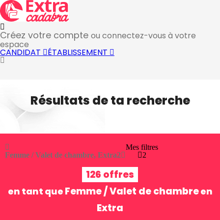
Créez votre compte
ou connectez-vous à votre
espace
CANDIDAT
ÉTABLISSEMENT
Résultats de ta recherche
Mes filtres
Femme / Valet de chambre, Extra
2
2
126 offres
Femme / Valet de chambre
en tant que
en
Extra