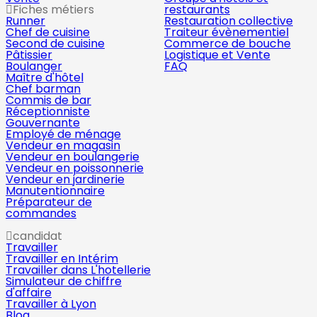
Fiches métiers
restaurants
Runner
Restauration collective
Chef de cuisine
Traiteur évènementiel
Second de cuisine
Commerce de bouche
Pâtissier
Logistique et Vente
Boulanger
FAQ
Maître d'hôtel
Chef barman
Commis de bar
Réceptionniste
Gouvernante
Employé de ménage
Vendeur en magasin
Vendeur en boulangerie
Vendeur en poissonnerie
Vendeur en jardinerie
Manutentionnaire
Préparateur de
commandes
candidat
Travailler
Travailler en Intérim
Travailler dans L'hotellerie
Simulateur de chiffre
d'affaire
Travailler à Lyon
Blog