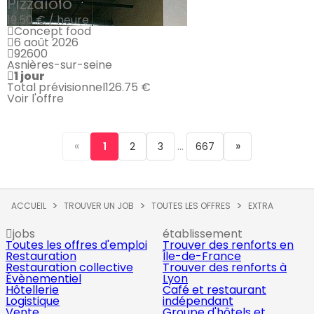
Pizzaïolo
19.50 € / heure
Concept food
6 août 2026
92600
Asnières-sur-seine
1 jour
Total prévisionnel
126.75 €
Voir l'offre
«
...
»
1
2
3
667
ACCUEIL
TROUVER UN JOB
TOUTES LES OFFRES
EXTRA
jobs
établissement
Toutes les offres d'emploi
Trouver des renforts en
Restauration
Île-de-France
Restauration collective
Trouver des renforts à
Évènementiel
Lyon
Hôtellerie
Café et restaurant
Logistique
indépendant
Vente
Groupe d'hôtels et