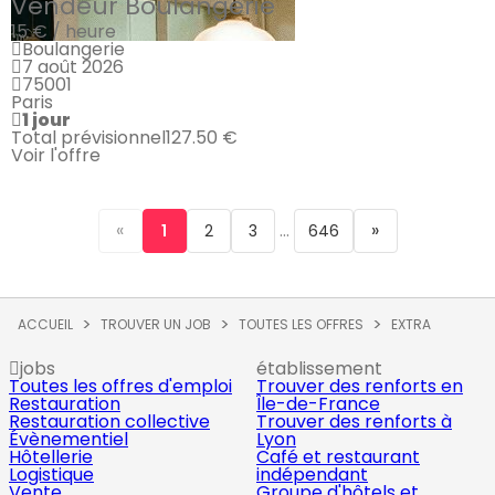
Vendeur Boulangerie
15 € / heure
Boulangerie
7 août 2026
75001
Paris
1 jour
Total prévisionnel
127.50 €
Voir l'offre
«
...
»
1
2
3
646
ACCUEIL
TROUVER UN JOB
TOUTES LES OFFRES
EXTRA
jobs
établissement
Toutes les offres d'emploi
Trouver des renforts en
Restauration
Île-de-France
Restauration collective
Trouver des renforts à
Évènementiel
Lyon
Hôtellerie
Café et restaurant
Logistique
indépendant
Vente
Groupe d'hôtels et