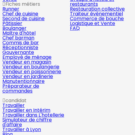
Fiches métiers
restaurants
Runner
Restauration collective
Chef de cuisine
Traiteur évènementiel
Second de cuisine
Commerce de bouche
Pâtissier
Logistique et Vente
Boulanger
FAQ
Maître d'hôtel
Chef barman
Commis de bar
Réceptionniste
Gouvernante
Employé de ménage
Vendeur en magasin
Vendeur en boulangerie
Vendeur en poissonnerie
Vendeur en jardinerie
Manutentionnaire
Préparateur de
commandes
candidat
Travailler
Travailler en Intérim
Travailler dans L'hotellerie
Simulateur de chiffre
d'affaire
Travailler à Lyon
Blog