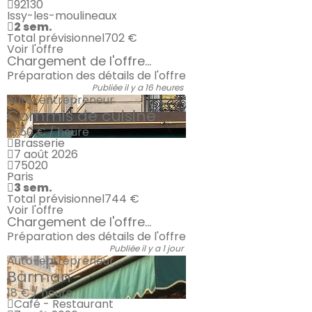
92130
Issy-les-moulineaux
2 sem.
Total prévisionnel
702 €
Voir l'offre
Chargement de l'offre...
Préparation des détails de l'offre
Publiée il y a 16 heures
Auto-entrepreneur
Commis de cuisine
15.50 € / heure
Brasserie
7 août 2026
75020
Paris
3 sem.
Total prévisionnel
744 €
Voir l'offre
Chargement de l'offre...
Préparation des détails de l'offre
Publiée il y a 1 jour
Auto-entrepreneur
Barman
18 € / heure
Café - Restaurant