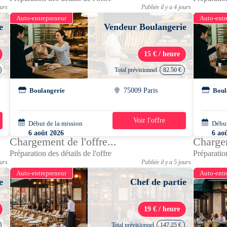
ours
Publiée il y a 4 jours
Auto-entrepreneur
Auto-entr
e
Vendeur Boulangerie
15 € / heure
Total prévisionnel
82.50 €
Boulangerie
75009 Paris
Boul
Voir l'offre
Début de la mission
1 jour
Début
6 août 2026
6 ao
Chargement de l'offre...
Chargem
15h00 - 20h30
15h0
Préparation des détails de l'offre
Préparation
ours
Publiée il y a 5 jours
Auto-entrepreneur
Auto-entr
e
Chef de partie
19 € / heure
Total prévisionnel
147.25 €