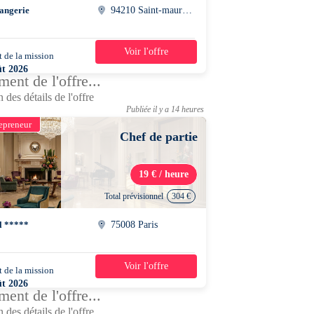
angerie
94210 Saint-maur-des-fosses
Voir l'offre
 de la mission
1 jour
ût 2026
ent de l'offre...
0 - 21h00
 des détails de l'offre
Publiée il y a 14 heures
epreneur
Chef de partie
19 € / heure
Total prévisionnel
304 €
l *****
75008 Paris
Voir l'offre
 de la mission
2 jours
ût 2026
ent de l'offre...
0 - 23h00
 des détails de l'offre