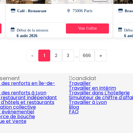
Café - Restaurant
75006 Paris
Bras
Voir l'offre
Début de la mission
1 jour
Début
6 août 2026
6 ao
15h15 - 23h30
16h0
«
...
»
1
2
3
666
ssement
candidat
 des renforts en Île-de-
Travailler
Travailler en Intérim
 des renforts à Lyon
Travailler dans L'hotellerie
 restaurant indépendant
Simulateur de chiffre d'affa
d'hôtels et restaurants
Travailler à Lyon
ation collective
Blog
r évènementiel
FAQ
ce de bouche
que et Vente