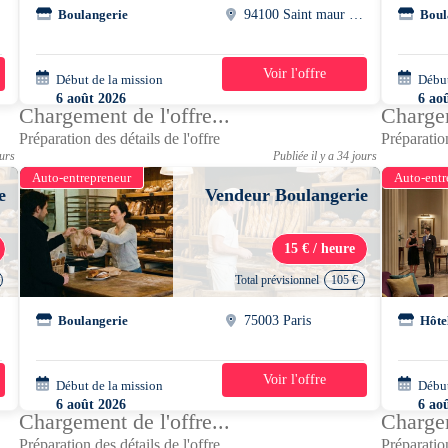
Boulangerie
94100 Saint maur des fossés
Boul
Voir l'offre
Début de la mission
1 mois
Début
6 août 2026
6 ao
Chargement de l'offre...
Chargem
13h30 - 20h15
13h3
Préparation des détails de l'offre
Préparation
ours
Publiée il y a 34 jours
Auto-entrepreneur
Auto-entr
e
Vendeur Boulangerie
15 € / heure
Total prévisionnel
105 €
Boulangerie
75003 Paris
Hôte
Voir l'offre
Début de la mission
1 jour
Début
6 août 2026
6 ao
Chargement de l'offre...
Chargem
13h30 - 21h00
14h3
Préparation des détails de l'offre
Préparation