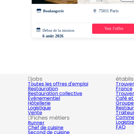
Boulangerie
75011 Paris
Voir l'offre
Début de la mission
1 jour
6 août 2026
15h00 - 21h00
jobs
établi
Toutes les offres d'emploi
Trouver
Restauration
France
Restauration collective
Trouver
Évènementiel
Café et
Hôtellerie
Groupe 
Logistique
Restaur
Vente
Traiteu
Fiches métiers
Commer
Logisti
Runner
FAQ
Chef de cuisine
Second de cuisine