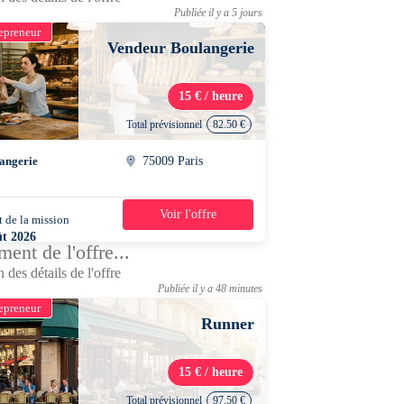
Publiée il y a 5 jours
epreneur
Vendeur Boulangerie
15 € / heure
Total prévisionnel
82.50 €
angerie
75009 Paris
Voir l'offre
 de la mission
1 jour
ût 2026
ent de l'offre...
0 - 20h30
 des détails de l'offre
Publiée il y a 48 minutes
epreneur
Runner
15 € / heure
Total prévisionnel
97.50 €