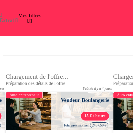
Mes filtres
Extra
1
1
Chargement de l'offre...
Chargem
Préparation des détails de l'offre
Préparation
ures
Publiée il y a 4 jours
Auto-entrepreneur
Auto-entr
e
Vendeur Boulangerie
15 € / heure
Total prévisionnel
2437.50 €