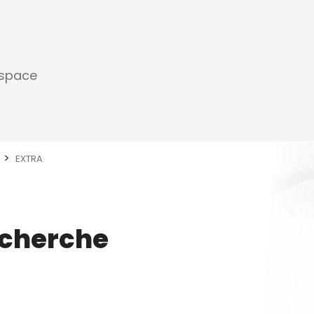
espace
EXTRA
echerche