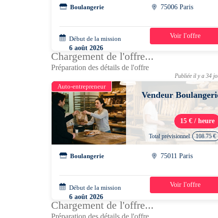
Boulangerie
75006 Paris
Voir l'offre
Début de la mission
1 jour
6 août 2026
Chargement de l'offre...
13h00 - 21h45
Préparation des détails de l'offre
Publiée il y a 34 j
Auto-entrepreneur
Vendeur Boulangeri
15 € / heure
Total prévisionnel
108.75 €
Boulangerie
75011 Paris
Voir l'offre
Début de la mission
1 jour
6 août 2026
Chargement de l'offre...
13h30 - 21h00
Préparation des détails de l'offre