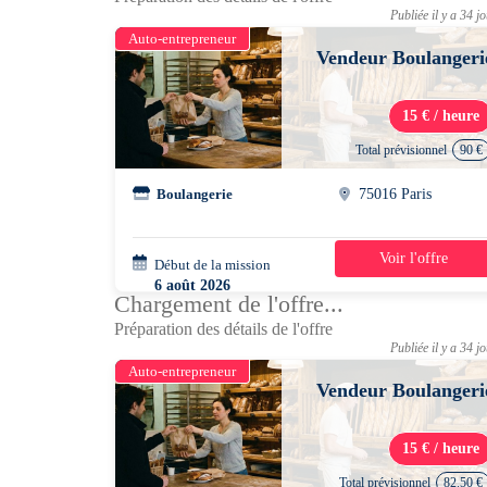
Publiée il y a 34 j
Auto-entrepreneur
Vendeur Boulangeri
15 € / heure
Total prévisionnel
90 €
Boulangerie
75016 Paris
Voir l'offre
Début de la mission
1 jour
6 août 2026
Chargement de l'offre...
14h30 - 21h00
Préparation des détails de l'offre
Publiée il y a 34 j
Auto-entrepreneur
Vendeur Boulangeri
15 € / heure
Total prévisionnel
82.50 €