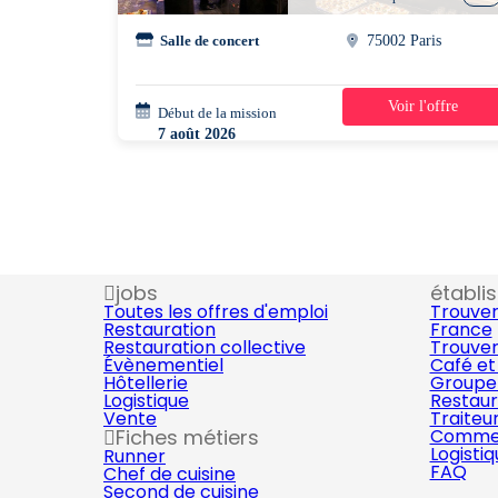
Salle de concert
75002 Paris
Voir l'offre
Début de la mission
1 jour
7 août 2026
10h00 - 13h00
jobs
établi
Toutes les offres d'emploi
Trouver
Restauration
France
Restauration collective
Trouver
Évènementiel
Café et
Hôtellerie
Groupe 
Logistique
Restaur
Vente
Traiteu
Fiches métiers
Commer
Logisti
Runner
FAQ
Chef de cuisine
Second de cuisine