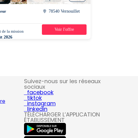
teur
78540 Vernouillet
Voir l'offre
 de la mission
1 jour
ût 2026
5 - 00h00
Suivez-nous sur les réseaux
sociaux
facebook
tiktok
ire
instagram
linkedin
TÉLÉCHARGER L’APPLICATION
ÉTABLISSEMENT