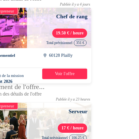
Publiée il y a 4 jours
epreneur
Chef de rang
19.50 € / heure
Total prévisionnel
351 €
ementiel
60128 Plailly
Voir l'offre
 de la mission
3 jours
ût 2026
ent de l'offre...
0 - 13h30
 des détails de l'offre
Publiée il y a 23 heures
epreneur
Serveur
17 € / heure
Total prévisionnel
106.25 €