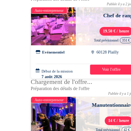
Publiée il y a 2 j
Auto-entrepreneur
Chef de ran
19.50 € / heure
Total prévisionnel
351 €
Evénementiel
60128 Plailly
Voir l'offre
Début de la mission
3 jours
7 août 2026
Chargement de l'offre...
07h30 - 13h30
Préparation des détails de l'offre
Publiée il y a 1 
Auto-entrepreneur
Manutentionnair
14 € / heure
Total prévisionnel
42 €