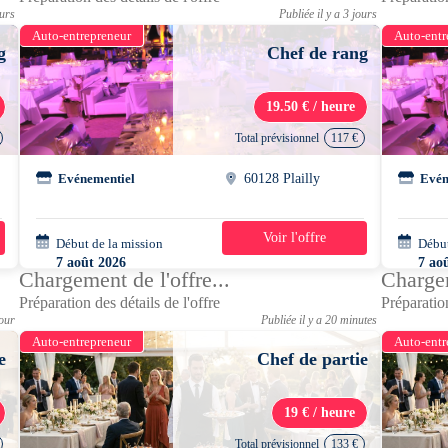
ours
Publiée il y a 3 jours
Auto-entrepreneur
Auto-entr
g
Chef de rang
19.50 € / heure
Total prévisionnel
117 €
Evénementiel
60128 Plailly
Evén
Voir l'offre
Début de la mission
1 jour
Début
7 août 2026
7 ao
Chargement de l'offre...
Chargem
07h30 - 13h30
07h3
Préparation des détails de l'offre
Préparation
jour
Publiée il y a 20 minutes
Auto-entrepreneur
Auto-entr
e
Chef de partie
19 € / heure
Total prévisionnel
133 €