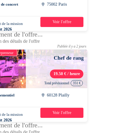
 de concert
75002 Paris
Voir l'offre
 de la mission
1 jour
ût 2026
ent de l'offre...
0 - 22h00
 des détails de l'offre
Publiée il y a 2 jours
epreneur
Chef de rang
19.50 € / heure
Total prévisionnel
351 €
ementiel
60128 Plailly
Voir l'offre
 de la mission
3 jours
ût 2026
ent de l'offre...
0 - 13h30
 des détails de l'offre