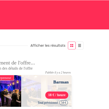
Afficher les résultats
ent de l'offre...
 des détails de l'offre
Publiée il y a 2 heures
epreneur
Barman
18 € / heure
Total prévisionnel
54 €