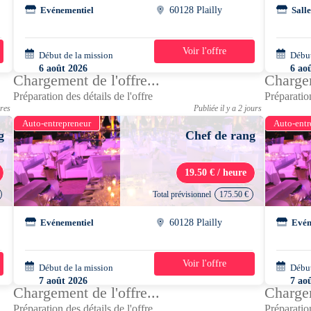
Evénementiel
60128 Plailly
Salle
Voir l'offre
Début de la mission
1 jour
Début
6 août 2026
6 ao
Chargement de l'offre...
Chargem
18h00 - 01h00
19h0
Préparation des détails de l'offre
Préparation
ures
Publiée il y a 2 jours
Auto-entrepreneur
Auto-entr
g
Chef de rang
19.50 € / heure
Total prévisionnel
175.50 €
Evénementiel
60128 Plailly
Evén
Voir l'offre
Début de la mission
1 jour
Début
7 août 2026
7 ao
Chargement de l'offre...
Chargem
07h30 - 16h30
07h3
Préparation des détails de l'offre
Préparation