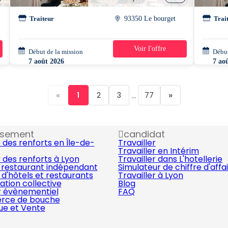
Traiteur
93350 Le bourget
Trai
Voir l'offre
Début de la mission
1 jour
Début
7 août 2026
7 ao
14h00 - 21h00
17h4
«
...
»
1
2
3
77
ssement
candidat
 des renforts en Île-de-
Travailler
Travailler en Intérim
 des renforts à Lyon
Travailler dans L'hotellerie
 restaurant indépendant
Simulateur de chiffre d'affa
d'hôtels et restaurants
Travailler à Lyon
ation collective
Blog
r évènementiel
FAQ
ce de bouche
que et Vente