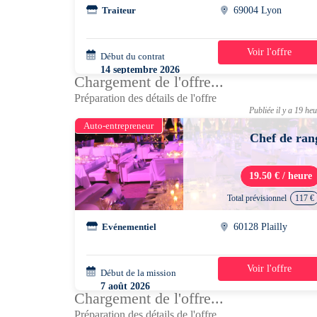
Traiteur
69004 Lyon
Voir l'offre
Début du contrat
35h/semaine
14 septembre 2026
Chargement de l'offre...
Préparation des détails de l'offre
Publiée il y a 19 he
Auto-entrepreneur
Chef de ran
19.50 € / heure
Total prévisionnel
117 €
Evénementiel
60128 Plailly
Voir l'offre
Début de la mission
1 jour
7 août 2026
Chargement de l'offre...
07h30 - 13h30
Préparation des détails de l'offre