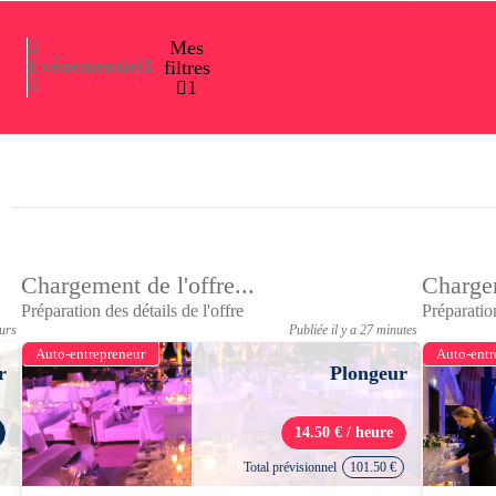
Mes
Événementiel
1
filtres
1
Chargement de l'offre...
Chargem
Préparation des détails de l'offre
Préparation
ours
Publiée il y a 27 minutes
Auto-entrepreneur
Auto-entr
r
Plongeur
14.50 € / heure
Total prévisionnel
101.50 €