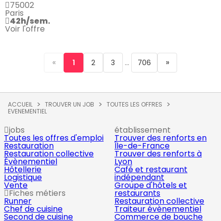
75002
Paris
42h/sem.
Voir l'offre
«
...
»
1
2
3
706
ACCUEIL
TROUVER UN JOB
TOUTES LES OFFRES
EVENEMENTIEL
jobs
établissement
Toutes les offres d'emploi
Trouver des renforts en
Restauration
Île-de-France
Restauration collective
Trouver des renforts à
Évènementiel
Lyon
Hôtellerie
Café et restaurant
Logistique
indépendant
Vente
Groupe d'hôtels et
Fiches métiers
restaurants
Runner
Restauration collective
Chef de cuisine
Traiteur évènementiel
Second de cuisine
Commerce de bouche