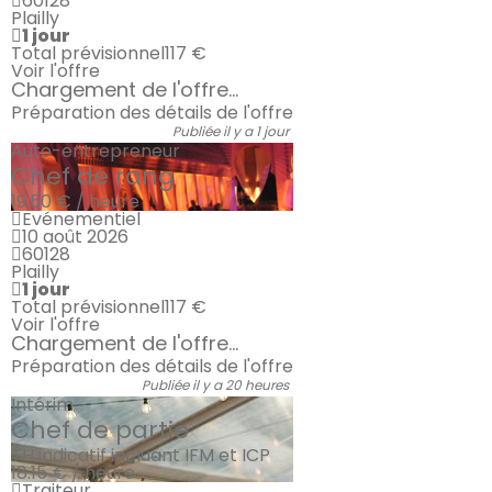
60128
Plailly
1 jour
Total prévisionnel
117 €
Voir l'offre
Chargement de l'offre...
Préparation des détails de l'offre
Publiée il y a 1 jour
Auto-entrepreneur
Chef de rang
19.50 € / heure
Evénementiel
10 août 2026
60128
Plailly
1 jour
Total prévisionnel
117 €
Voir l'offre
Chargement de l'offre...
Préparation des détails de l'offre
Publiée il y a 20 heures
Intérim
Chef de partie
TH indicatif incluant IFM et ICP
18.15 € / heure
Traiteur