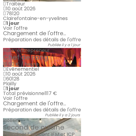
Traiteur
10 août 2026
78120
Clairefontaine-en-yvelines
1 jour
Voir l'offre
Chargement de l'offre...
Préparation des détails de l'offre
Publiée il y a 1 jour
Auto-entrepreneur
Chef de rang
19.50 € / heure
Evénementiel
10 août 2026
60128
Plailly
1 jour
Total prévisionnel
117 €
Voir l'offre
Chargement de l'offre...
Préparation des détails de l'offre
Publiée il y a 2 jours
Intérim
Second de cuisine
TH indicatif incluant IFM et ICP