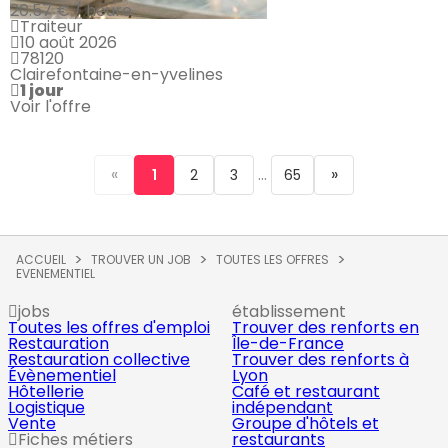
20.57 € / heure
Traiteur
10 août 2026
78120
Clairefontaine-en-yvelines
1 jour
Voir l'offre
«
...
»
1
2
3
65
ACCUEIL
TROUVER UN JOB
TOUTES LES OFFRES
EVENEMENTIEL
jobs
établissement
Toutes les offres d'emploi
Trouver des renforts en
Restauration
Île-de-France
Restauration collective
Trouver des renforts à
Évènementiel
Lyon
Hôtellerie
Café et restaurant
Logistique
indépendant
Vente
Groupe d'hôtels et
Fiches métiers
restaurants