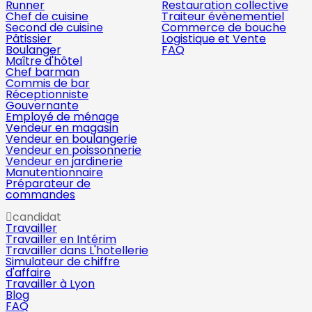
Runner
Restauration collective
Chef de cuisine
Traiteur évènementiel
Second de cuisine
Commerce de bouche
Pâtissier
Logistique et Vente
Boulanger
FAQ
Maître d'hôtel
Chef barman
Commis de bar
Réceptionniste
Gouvernante
Employé de ménage
Vendeur en magasin
Vendeur en boulangerie
Vendeur en poissonnerie
Vendeur en jardinerie
Manutentionnaire
Préparateur de
commandes
candidat
Travailler
Travailler en Intérim
Travailler dans L'hotellerie
Simulateur de chiffre
d'affaire
Travailler à Lyon
Blog
FAQ