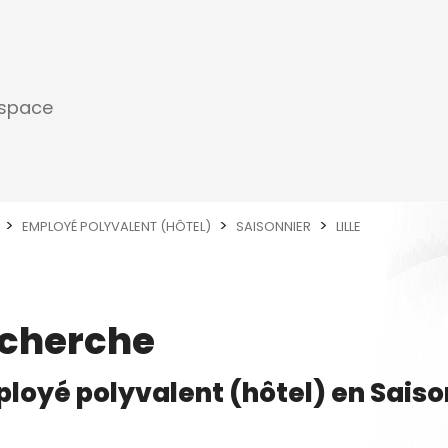
espace
EMPLOYÉ POLYVALENT (HÔTEL)
SAISONNIER
LILLE
echerche
loyé polyvalent (hôtel)
en
Saiso