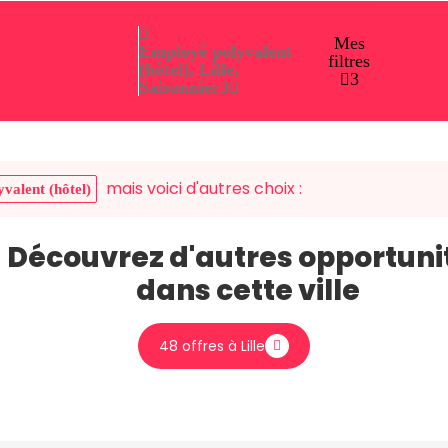
Mes
Employé polyvalent
filtres
(hôtel), Lille,
3
Saisonnier
3
mais voici d'autres choix :
valent (hôtel)
Découvrez d'autres opportuni
dans cette ville
48 offres à Lille