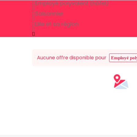
Employé polyvalent (hôtel)
Saisonnier
Lille et sa région
Aucune offre disponible pour
Employé poly