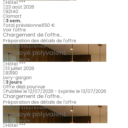
Hôtel ***
23 août 2026
92140
Clamart
3 sem.
Total prévisionnel
150 €
Voir l'offre
Chargement de l'offre...
Préparation des détails de l'offre
Auto-entrepreneur
Employé polyvalent
15 € / heure
Hôtel ***
13 juillet 2026
93190
Livry-gargan
3 jours
Offre déjà pourvue
Publiée le 12/07/2026 - Expirée le 13/07/2026
Chargement de l'offre...
Préparation des détails de l'offre
Auto-entrepreneur
Employé polyvalent
15 € / heure
Hôtel ***