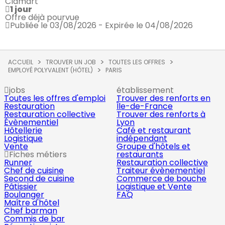
Clamart
1 jour
Offre déjà pourvue
Publiée le 03/08/2026 - Expirée le 04/08/2026
ACCUEIL
TROUVER UN JOB
TOUTES LES OFFRES
EMPLOYÉ POLYVALENT (HÔTEL)
PARIS
jobs
établissement
Toutes les offres d'emploi
Trouver des renforts en
Restauration
Île-de-France
Restauration collective
Trouver des renforts à
Évènementiel
Lyon
Hôtellerie
Café et restaurant
Logistique
indépendant
Vente
Groupe d'hôtels et
Fiches métiers
restaurants
Runner
Restauration collective
Chef de cuisine
Traiteur évènementiel
Second de cuisine
Commerce de bouche
Pâtissier
Logistique et Vente
Boulanger
FAQ
Maître d'hôtel
Chef barman
Commis de bar