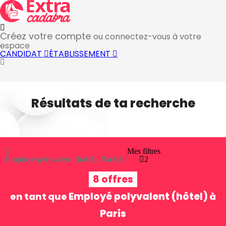
Créez votre compte
ou connectez-vous à votre
espace
CANDIDAT
ÉTABLISSEMENT
Résultats de ta recherche
Mes filtres
Employé polyvalent (hôtel), Paris
2
2
8 offres
Employé polyvalent (hôtel)
en tant que
à
Paris