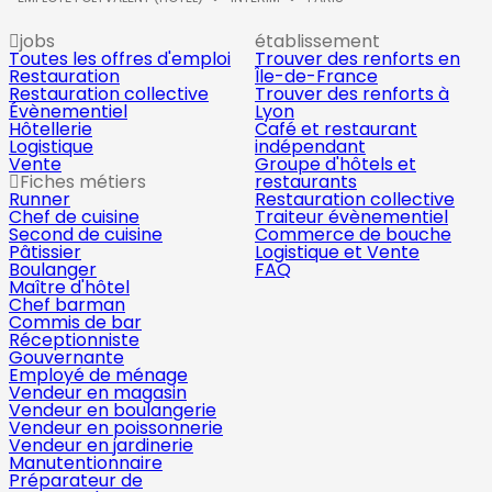
jobs
établissement
Toutes les offres d'emploi
Trouver des renforts en
Restauration
Île-de-France
Restauration collective
Trouver des renforts à
Évènementiel
Lyon
Hôtellerie
Café et restaurant
Logistique
indépendant
Vente
Groupe d'hôtels et
Fiches métiers
restaurants
Runner
Restauration collective
Chef de cuisine
Traiteur évènementiel
Second de cuisine
Commerce de bouche
Pâtissier
Logistique et Vente
Boulanger
FAQ
Maître d'hôtel
Chef barman
Commis de bar
Réceptionniste
Gouvernante
Employé de ménage
Vendeur en magasin
Vendeur en boulangerie
Vendeur en poissonnerie
Vendeur en jardinerie
Manutentionnaire
Préparateur de