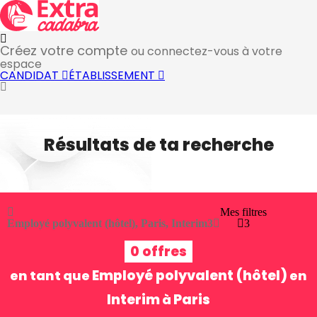
Créez votre compte
ou connectez-vous à votre
espace
CANDIDAT
ÉTABLISSEMENT
Résultats de ta recherche
Mes filtres
Employé polyvalent (hôtel), Paris, Interim
3
3
0 offres
Employé polyvalent (hôtel)
en tant que
en
Interim
Paris
à